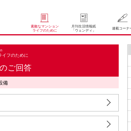
素敵なマンション
月刊生活情報紙
連載コーナ
ライフのために
「ウェンディ」
on
ライフのために
のご回答
設備