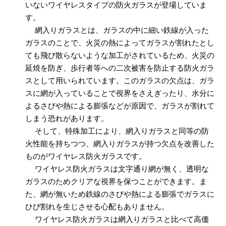
いないワイヤレスタイプの防火ガラスが登場していま
す。
網入りガラスとは、ガラスの中に細い鉄線が入った
ガラスのことで、火災の熱によってガラスが割れたとし
ても飛び散らないような加工がされているため、火災の
延焼を防ぎ、歩行者等への二次被害を防止する防火ガラ
スとして用いられています。このガラスの欠点は、ガラ
スに網が入っていることで視界をさえぎったり、水分に
よるさびや熱による膨張などが原因で、ガラスが割れて
しまう恐れがあります。
そして、特殊加工により、網入りガラスと同等の防
火性能を持ちつつ、網入りガラスが持つ欠点を改善した
ものがワイヤレス防火ガラスです。
ワイヤレス防火ガラスは文字通り網が無く、透明な
ガラスのためクリアな視界を保つことができます。ま
た、網が無いため鉄線のさびや熱による膨張でガラスに
ひび割れを生じさせる心配もありません。
ワイヤレス防火ガラスは網入りガラスと比べて高価