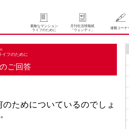
素敵なマンション
月刊生活情報紙
連載コーナ
ライフのために
「ウェンディ」
on
ライフのために
のご回答
何のためについているのでしょ
。