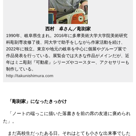
西村 卓さん／彫刻家
1990年、岐阜県生まれ。2016年に多摩美術大学大学院美術研究
科彫刻専攻修了後、同大学で助手をしながら作家活動を続け、
2022年に独立。東京や地元の岐阜を中心に個展やグループ展で
作品発表を行っている。展覧会では大きな作品がメインだが、近
年はミニ彫刻『可動産』シリーズやコースター、アクセサリーも
制作している。
http://takunishimura.com
「彫刻家」になったきっかけ
「ノートの端っこに描いた落書きを前の席の友達に褒められ
た」。
まだ高校生だったある日。それはとても小さな出来事でした