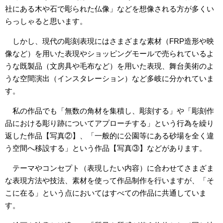
社にある木や石で彫られた仏像」などを想像される方が多くい
らっしゃると思います。
しかし、現代の彫刻表現にはさまざまな素材（FRP造形や映
像など）を用いた表現やショッピングモールで売られているよ
うな既製品（文房具や毛布など）を用いた表現、舞台美術のよ
うな空間演出（インスタレーション）など多岐に分かれていま
す。
私の作品でも「無数の角材を集積し、彫刻する」や「彫刻作
品における彫り跡についてアプローチする」という行為を繰り
返した作品【写真②】、「一般的に公園等にある砂場を全く違
う空間へ移設する」という作品【写真③】などがあります。
テーマやコンセプト（表現したい内容）に合わせてさまざま
な表現方法や技法、素材を使って作品制作を行いますが、「そ
こに在る」という点においてはすべての作品に共通していま
す。