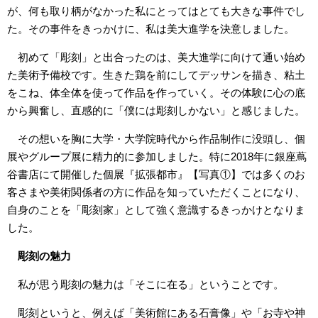
が、何も取り柄がなかった私にとってはとても大きな事件でし
た。その事件をきっかけに、私は美大進学を決意しました。
初めて「彫刻」と出合ったのは、美大進学に向けて通い始め
た美術予備校です。生きた鶏を前にしてデッサンを描き、粘土
をこね、体全体を使って作品を作っていく。その体験に心の底
から興奮し、直感的に「僕には彫刻しかない」と感じました。
その想いを胸に大学・大学院時代から作品制作に没頭し、個
展やグループ展に精力的に参加しました。特に2018年に銀座蔦
谷書店にて開催した個展『拡張都市』【写真①】では多くのお
客さまや美術関係者の方に作品を知っていただくことになり、
自身のことを「彫刻家」として強く意識するきっかけとなりま
した。
彫刻の魅力
私が思う彫刻の魅力は「そこに在る」ということです。
彫刻というと、例えば「美術館にある石膏像」や「お寺や神