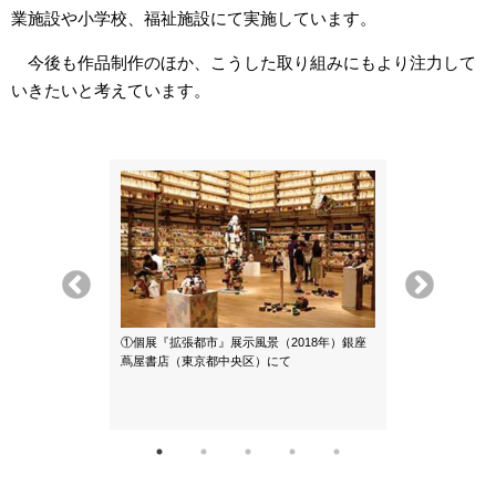
業施設や小学校、福祉施設にて実施しています。
今後も作品制作のほか、こうした取り組みにもより注力して
いきたいと考えています。
②個展『埋める/
①個展『拡張都市』展示風景（2018年）銀座
年）Hasu no
蔦屋書店（東京都中央区）にて