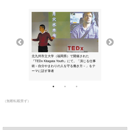
北九州市立大学（福岡県）で開催された
『TEDx Kitagata Youth』にて。「演じる仕事
熱気、温もりが
術－自分やまわりの人を守る働き方－」をテ
『がっこうとコ
大学時代から約
ーマに話す筆者
や仕事内容につ
ペイン村（三重
せいって』
も。右が筆者
（無断転載禁ず）