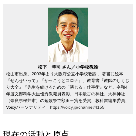
松下 隼司 さん／小学校教諭
松山市出身。2003年より大阪府公立小学校教諭 。著書に絵本
『せんせいって』『がっこうとコロナ』、教育書『教師のしくじ
り大全』『先生を続けるための「演じる」仕事術』など。令和4
年度文部科学大臣優秀教職員表彰。日本最古の神社、大神神社
（奈良県桜井市）の短歌祭で額田王賞を受賞。教科書編集委員。
Voicyパーソナリティ：
https://voicy.jp/channel/4155
現在の活動と原点