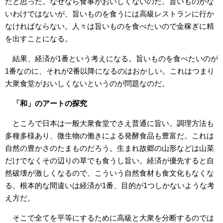
だと思った。なぜなら食事がおいしくないのだ。旨いものがな
いわけではないが、旨いものを食うには高級レストランに行か
なければならない。人々は旨いものを食べたいので金稼ぎに精
を出すことになる。
結果、経済が1番という考えになる。旨いものを食べたいのが
1番なのに、それが2番以降になるのはおかしい。これはつまり
大衆食堂がおいしくないというのが問題なのだ。
「和」のアートの探究
ところで日本は一般大衆食堂でさえ普通に旨い。調理方法も
多種多様あり、微生物の働きによる発酵食品も豊富だ。これは
自然の豊かさのたまものだろう。生まれ故郷の山形などは山菜
だけでなくその辺りの草でも食うし旨い。経済が優先すると自
然破壊が激しくなるので、こういう自然食材も食文化もなくな
る。根本的な間違いは経済が1番、目的が1つしかないような考
え方だ。
そこで全てを平等にするために高級と大衆を分断するのでは