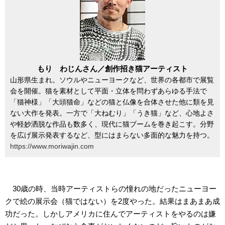
もり わじんさん／創作招き猫アーティスト
山形県生まれ。ソウルやニューヨークなど、世界の各都市で展覧
会を開催。猫を素材として平面・立体を問わずあらゆる手法で
「猫神様」「大頭猫命」などの猫と仏像を合体させた他に類を見
ない大作を発表。一方で「大ねむり」「うき猫」など、心地よさ
や軽妙洒脱な作品も数多く、現代に猫ブームを巻き起こす。分野
を広げ展示発表するなど、型にはまらない多面的な魅力を持つ。
https://www.moriwajin.com
30歳の時、当時アーティストらの憧れの地だったニューヨー
クで絵の展示会（猫ではない）を2度やった。結果はまあまあ成
功だった。しかしアメリカに住んでアーティストをやるのは嫌