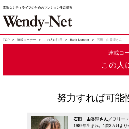
素敵なシティライフのためのマンション生活情報
TOP
連載コーナー
この人に注目
Back Number
石田 由香理さん
連載コ
この人
努力すれば可能
石田 由香理さん／フリー
1989年生まれ。1歳3カ月