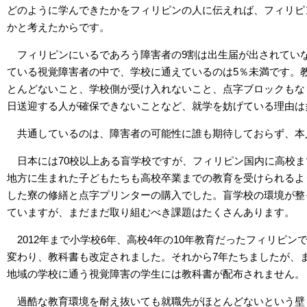
どのように学んできたかをフィリピンの人に伝えれば、フィリピ
かと考えたからです。
フィリピンにいるであろう障害者の9割は出生届が出されてい
ている視覚障害者の中で、学校に通えているのは5％未満です。
とんどないこと、学校側が受け入れないこと、点字ブロックもな
日送迎する人が確保できないことなど、就学を妨げている理由は
共通しているのは、障害者の可能性に誰も期待しておらず、本
日本には70校以上ある盲学校ですが、フィリピン国内に高校
地方に生まれた子どもたちも高校卒業までの教育を受けられるよ
した寮の修繕と点字プリンターの購入でした。盲学校の環境が整
ていますが、まだまだ取り組むべき課題はたくさんあります。
2012年まで小学校6年、高校4年の10年教育だったフィリピ
変わり、教科書も改定されました。それから7年たちましたが、
地域の学校に通う視覚障害の学生には教科書が配布されません。
過酷な教育環境を耐え抜いても就職先がほとんどないという壁