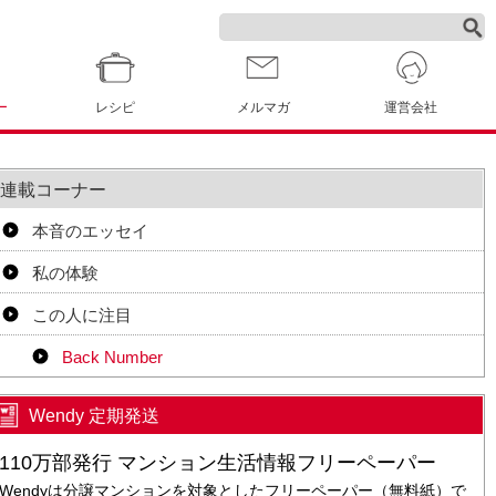
ー
レシピ
メルマガ
運営会社
連載コーナー
本音のエッセイ
私の体験
この人に注目
Back Number
Wendy 定期発送
110万部発行 マンション生活情報フリーペーパー
Wendyは分譲マンションを対象としたフリーペーパー（無料紙）で