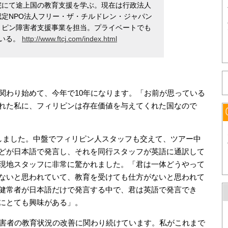
院にて途上国の教育支援を学ぶ。現在は行政法人
定NPO法人フリー・ザ・チルドレン・ジャパン
リピン障害者支援事業を担当。プライベートでも
ている。
http://www.ftcj.com/index.html
関わり始めて、今年で10年になります。「お前が思っている
れた私に、フィリピンは存在価値を与えてくれた国なので
しました。中盤でフィリピン人スタッフも交えて、ツアー中
どが日本語で発言し、それを同行スタッフが英語に通訳して
現地スタッフに非常に驚かれました。「君は一体どうやって
ないと思われていて、教育を受けても仕方がないと思われて
健常者が日本語だけで発言する中で、君は英語で発言でき
にとても興味がある」。
障害者の教育状況の改善に関わり続けています。私がこれまで