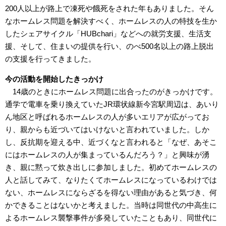
200人以上が路上で凍死や餓死をされた年もありました。そん
なホームレス問題を解決すべく、ホームレスの人の特技を生か
したシェアサイクル「HUBchari」などへの就労支援、生活支
援、そして、住まいの提供を行い、のべ500名以上の路上脱出
の支援を行ってきました。
今の活動を開始したきっかけ
14歳のときにホームレス問題に出合ったのがきっかけです。
通学で電車を乗り換えていたJR環状線新今宮駅周辺は、あいり
ん地区と呼ばれるホームレスの人が多いエリアが広がってお
り、親からも近づいてはいけないと言われていました。しか
し、反抗期を迎える中、近づくなと言われると「なぜ、あそこ
にはホームレスの人が集まっているんだろう？」と興味が湧
き、親に黙って炊き出しに参加しました。初めてホームレスの
人と話してみて、なりたくてホームレスになっているわけでは
ない、ホームレスにならざるを得ない理由があると気づき、何
かできることはないかと考えました。当時は同世代の中高生に
よるホームレス襲撃事件が多発していたこともあり、同世代に