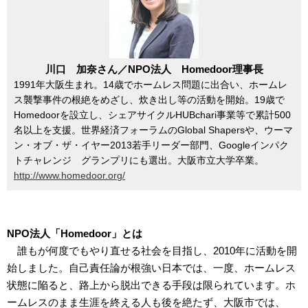
川口 加奈さん／NPO法人 Homedoor理事長
1991年大阪生まれ。14歳でホームレス問題に出合い、ホームレ
ス襲撃事件の根絶をめざし、炊き出し等の活動を開始。19歳で
Homedoorを設立し、シェアサイクルHUBchari事業等で累計500
名以上を支援。世界経済フォーラムのGlobal Shapersや、ウーマ
ン・オブ・ザ・イヤー2013若手リーダー部門、Googleインパク
トチャレンジ グランプリにも選出。大阪市立大学卒業。
http://www.homedoor.org/
NPO法人「Homedoor」とは
誰もが何度でもやり直せる社会を目指し、2010年に活動を開
始しました。自己責任論が根強い日本では、一度、ホームレス
状態に陥ると、路上から脱出できる手段は限られています。ホ
ームレスのまま生涯を終える人も後を絶たず、大阪市では、