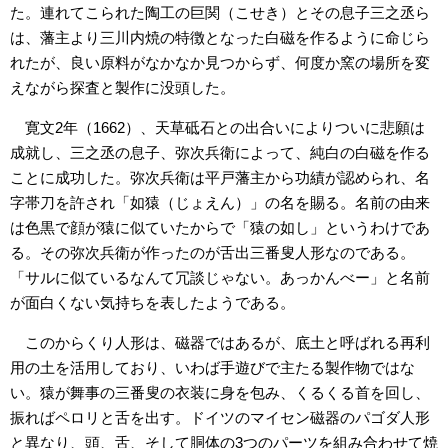
た。連れてこられた陶工の巨関（こせき）とその息子三之丞ら
は、藩主より三川内焼の特徴となった白磁を作るように命じら
れたが、良い原料がなかなか見つからず、何度か窯の場所を変
えながら探査と製作に没頭した。
寛文2年（1662）、天草砥石との出合いによりついに悲願は
成就し、三之丞の息子、弥次兵衛によって、純白の白磁を作る
ことに成功した。弥次兵衛は平戸藩主から功績が認められ、名
字帯刀を許され「如猿（じょえん）」の名を賜る。名前の由来
は色黒で顔が猿に似ていたからで「猿の如し」というわけであ
る。その弥次兵衛が作ったのが舌出三番叟人形なのである。
「サルに似ているなんて冗談じゃない。あっかんべー」と名前
が面白くない気持ちを表したようである。
このからくり人形は、磁器ではあるが、底土と呼ばれる再利
用の土を活用しており、いわば手遊びで主たる製作物ではな
い。猿が舞事の三番叟の衣装に身を包み、くるくる首を回し、
振ればペロリと舌を出す。ドイツのマイセン磁器のパゴダ人形
と異なり、頭、舌、そして胴体の3つのパーツを組み合わせて焼