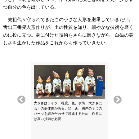
つ自分の色を出している。
先祖代々守られてきたこの小さな人形を継承していきたい。
舌出三番叟人形作りが、土の性質を知り、細やかな技術を磨く
のに役に立つ。身に付けた技術をさらに磨きながら、白磁の美
しさを生かした作品をこれからも作っていきたい。
大きさはライター程度。色、表情、大きさに
若干の個体差がある。頭、舌、胴体の３つの
パーツを組み合わせて焼成するため、作るに
は高い技術が必要
舌を出した「舌
細工からなる菊詰
作