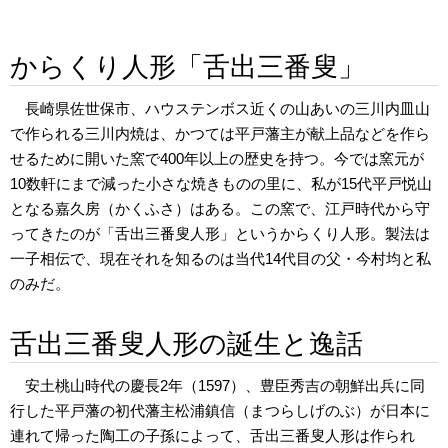
からくり人形「舌出三番叟」
長崎県佐世保市、ハウステンボス近くの山あいの三川内皿山
で作られる三川内焼は、かつては平戸藩主が献上品などを作ら
せるために開いた窯で400年以上の歴史を持つ。今では窯元が
10数軒にまで減った小さな焼きものの里に、私が15代平戸悦山
となる嘉久房（かくふさ）はある。この窯で、江戸時代から守
ってきたのが「舌出三番叟人形」というからくり人形。製法は
一子相伝で、現在それを知るのは当代14代目の父・今村均と私
のみだ。
舌出三番叟人形の誕生と逸話
安土桃山時代の慶長2年（1597）、豊臣秀吉の朝鮮出兵に同
行した平戸藩の初代藩主松浦鎮信（まつらしげのぶ）が日本に
連れて帰った陶工の子孫によって、舌出三番叟人形は作られ