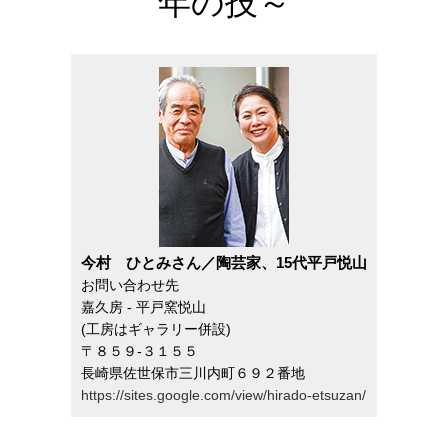
年の技～
今村 ひとみさん／陶芸家、15代平戸悦山
お問い合わせ先
嘉久房 - 平戸窯悦山
(工房はギャラリー併設)
〒８５９-３１５５
長崎県佐世保市三川内町６９２番地
https://sites.google.com/view/hirado-etsuzan/