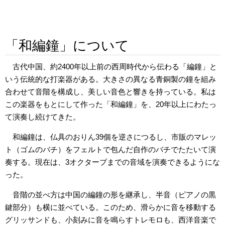
「和編鐘」について
古代中国、約2400年以上前の西周時代から伝わる「編鐘」と
いう伝統的な打楽器がある。大きさの異なる青銅製の鐘を組み
合わせて音階を構成し、美しい音色と響きを持っている。私は
この楽器をもとにして作った「和編鐘」を、20年以上にわたっ
て演奏し続けてきた。
和編鐘は、仏具のおりん39個を逆さにつるし、市販のマレッ
ト（ゴムのバチ）をフェルトで包んだ自作のバチでたたいて演
奏する。現在は、3オクターブまでの音域を演奏できるようにな
った。
音階の並べ方は中国の編鐘の形を継承し、半音（ピアノの黒
鍵部分）も横に並べている。このため、滑らかに音を移動する
グリッサンドも、小刻みに音を鳴らすトレモロも、西洋音楽で