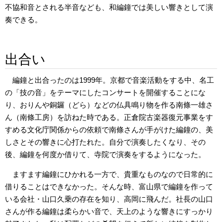
不協和音とされる半音なども、和編鐘では美しい響きとして演
奏できる。
出合い
編鐘と出合ったのは1999年。京都で音楽活動をする中、名工
の「技の音」をテーマにしたコンサートを開催することにな
り、おりんや銅鑼（どら）などの仏具鳴り物を作る南條一雄さ
ん（南條工房）を訪ねた時である。正倉院古楽器復元事業をす
すめる文化庁関係からの依頼で南條さんが手がけた編鐘の、美
しさとその響きに心打たれた。自分で演奏したくなり、その
後、編鐘を何度か借りて、寺院で演奏をするようになった。
ますます編鐘にひかれる一方で、貴重なものなので日常的に
借りることはできなかった。そんな時、富山県で編鐘を作って
いる会社・山口久乗の存在を知り、高岡に飛んだ。社長の山口
さんが作る編鐘は柔らかい音で、天上のような響きにすっかり