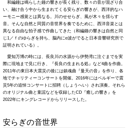
和編鐘は鳴らした鐘の響きが長く残り、数々の音が混ざり合
い、融け合う中から生まれてくる安らぎの響きが、西洋的なハ
ーモニー感覚とは異なる。川のせせらぎ、風が木々を揺らす
音。そんな自然と同質の音世界を奏でるために、西洋音楽とは
異なる自由な拍子感で作曲してきた（和編鐘の響きは自然と同
じ1／ｆのゆらぎを持ち、脳内にα波がでると日本音響研究所で
証明されている）。
愛知万博の時には、長良川の水源から伊勢湾に注ぐまでを実
際に現地まで見に行き、『長良の生まれる処』など4曲を作曲。
2011年の東日本大震災の後には鎮魂曲『曼天の音』を作り、各
地でチャリティーコンサートを開催。2016年にはベルギーで震
災5年の追悼コンサートに招聘（しょうへい）され演奏。それら
のオリジナル曲と童謡などを収録したCD『癒しの響き』を
2022年にキングレコードからリリースした。
安らぎの音世界