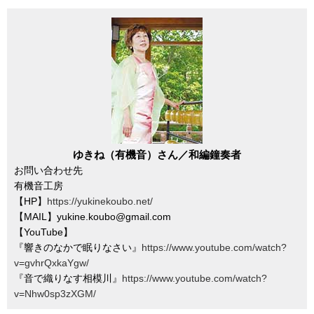
ゆきね（有機音）さん／和編鐘奏者
お問い合わせ先
有機音工房
【HP】
https://yukinekoubo.net/
【MAIL】yukine.koubo@gmail.com
【YouTube】
『響きのなかで眠りなさい』
https://www.youtube.com/watch?
v=gvhrQxkaYgw/
『音で織りなす相模川』
https://www.youtube.com/watch?
v=Nhw0sp3zXGM/