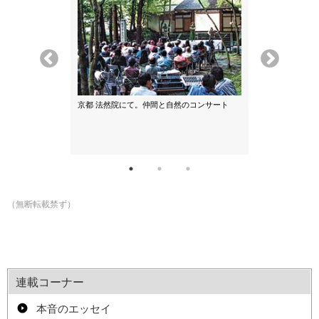
たおりんをたた
京都 法然院にて。仲間と自然のコンサート
NY平和のつど
に神楽鈴で会場
（無断転載禁ず）
連載コーナー
本音のエッセイ