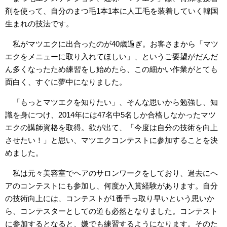
剤を使って、自分のまつ毛1本1本に人工毛を装着していく韓国
生まれの技法です。
私がマツエクに出合ったのが40歳過ぎ。お客さまから「マツ
エクをメニューに取り入れてほしい」、というご要望がだんだ
ん多くなったため練習をし始めたら、この細かい作業がとても
面白く、すぐに夢中になりました。
「もっとマツエクを知りたい」、そんな思いから勉強し、知
識を身につけ、2014年には47名中5名しか合格しなかったマツ
エクの講師資格を取得。欲が出て、「今度は自分の技術を向上
させたい！」と思い、マツエクコンテストに参加することを決
めました。
私は元々美容室でヘアのサロンワークをしており、過去にヘ
アのコンテストにも参加し、何度か入賞経験があります。自分
の技術向上には、コンテストが1番手っ取り早いという思いか
ら、コンテスターとしての道も必然となりました。コンテスト
に参加するとなると、嫌でも練習するようになります。そのた