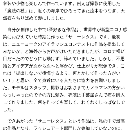
衣装や小物も楽しんで作っています。例えば撮影に使用した
「魔法の杖」は、近くの海岸でひろってきた流木をつなぎ、天
然石をちりばめて形にしました。
自分が創作した中で1番好きな作品は、世界中が新型コロナ感
染におびえていた時期に作った『サニーレタス』です。最初
は、ニューヨークのアイラッシュコンテストに作品を提出して
みないか、と海外からお声がけいただきましたが、コロナ禍1年
目だったのでどうにも動けず、諦めていました。しかし、不思
議とアイデアが次から次へと浮かび、仕上がりが想像でき、こ
れは「提出しないで後悔するより、何とかして作った方がい
い！」と思い、全て身近にいる人たちに協力をお願いしまし
た。モデルはスタッフ、撮影はお客さまでカメラマンの方がい
らっしゃったのでその方に頼み、衣装は手芸屋さんで布を購入
して作りました。何を作っても楽しく、わくわくしっぱなしで
した。
できあがった『サニーレタス』という作品は、私の中で最高
の作品となり、ラッシュアート部門しか参加していないのに、