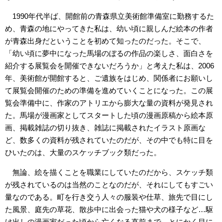
1990年代半ば、開館前の青森県立美術館準備室に勤務するた
め、青森の地にやってきた私は、幼い頃に親しんだ絵本の作者
が青森出身だということを初めて知ったのだった。そこで、
「幼い頃に夢中になった馬場のぼるの作品の楽しさ、面白さを
紹介する展覧会を開催できないだろうか」と考えた私は、2006
年、美術館が開館すると、ご遺族をはじめ、関係者にお願いし
て展覧会開催のための準備を進めていくことになった。この展
覧会準備中に、作家のアトリエから膨大な量の資料が発見され
た。馬場が漫画家としてスタートした頃の漫画原稿から絵本原
画、掲載雑誌の切り抜き、雑誌に掲載されたイラスト原画な
ど、数多くの資料が残されていたのだが、その中でも特に目を
ひいたのは、大量のスケッチブック類だった。
無論、絵を描くことを職業にしていたのだから、スケッチ類
が残されているのは当然のことなのだが、それにしてもすごい
量なのである。町を行き交う人々の服装や仕草、旅先で目にし
た風景、庭先の草花、散歩中に出会った猫や犬の様子など…駆
け出しの漫画家だった頃から亡くなる直前まで、とにかく目に