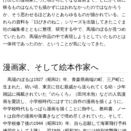
映るものはなんでも描かずにはおれなかったのではなかろう
か、そう思わせるほどありとあらゆるものが描かれている。こ
れらの資料を「11ぴきのねこ」シリーズを出版してきたこぐま
社の編集者とともに整理、研究する中で、馬場のぼるが見つめ
ていたもの、馬場が作品の中で表現しようとしていたものとは
一体何であったのか、ということが気になってきた。
漫画家、そして絵本作家へ
馬場のぼるは1927（昭和2）年、青森県南端の町、三戸町に
生まれた。幼い頃、東京に住む親戚から送られてくる幼・少年
雑誌に掲載されていた『のらくろ』（田河水泡）などの人気漫
画を愛読し、小学校時代にはすでに自作の漫画を描くように。
中学校時代ももっぱら漫画を描くことに熱中し、教科書、ノー
トは自作の漫画や落書きなどで埋め尽くされていた。そして、
中学校修了後の1944（昭和19）年、自ら志願して海軍飛行予科
練習生として入隊し、翌1945（昭和20）年には特別攻撃隊に編