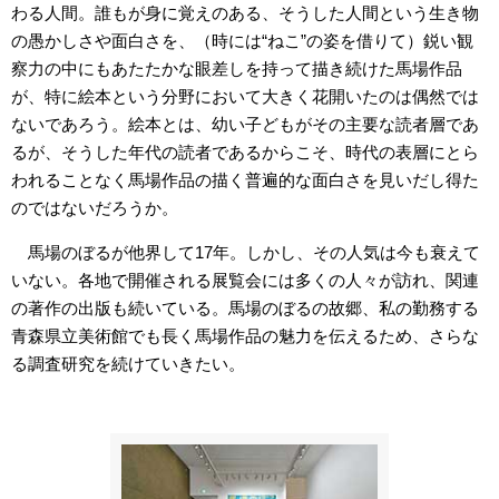
わる人間。誰もが身に覚えのある、そうした人間という生き物
の愚かしさや面白さを、（時には“ねこ”の姿を借りて）鋭い観
察力の中にもあたたかな眼差しを持って描き続けた馬場作品
が、特に絵本という分野において大きく花開いたのは偶然では
ないであろう。絵本とは、幼い子どもがその主要な読者層であ
るが、そうした年代の読者であるからこそ、時代の表層にとら
われることなく馬場作品の描く普遍的な面白さを見いだし得た
のではないだろうか。
馬場のぼるが他界して17年。しかし、その人気は今も衰えて
いない。各地で開催される展覧会には多くの人々が訪れ、関連
の著作の出版も続いている。馬場のぼるの故郷、私の勤務する
青森県立美術館でも長く馬場作品の魅力を伝えるため、さらな
る調査研究を続けていきたい。