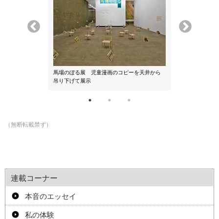
アトリエで見つ
馬場のぼる展 児童漫画のコピーを天井から
吊り下げて展示
67年
（無断転載禁ず）
連載コーナー
本音のエッセイ
私の体験