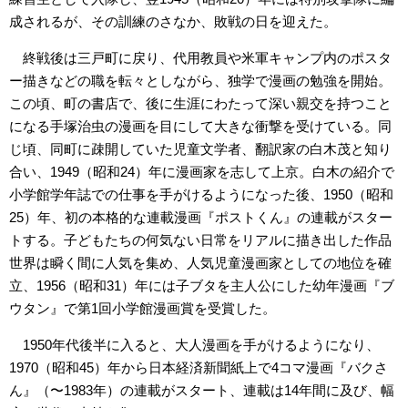
成されるが、その訓練のさなか、敗戦の日を迎えた。
終戦後は三戸町に戻り、代用教員や米軍キャンプ内のポスタ
ー描きなどの職を転々としながら、独学で漫画の勉強を開始。
この頃、町の書店で、後に生涯にわたって深い親交を持つこと
になる手塚治虫の漫画を目にして大きな衝撃を受けている。同
じ頃、同町に疎開していた児童文学者、翻訳家の白木茂と知り
合い、1949（昭和24）年に漫画家を志して上京。白木の紹介で
小学館学年誌での仕事を手がけるようになった後、1950（昭和
25）年、初の本格的な連載漫画『ポストくん』の連載がスター
トする。子どもたちの何気ない日常をリアルに描き出した作品
世界は瞬く間に人気を集め、人気児童漫画家としての地位を確
立、1956（昭和31）年には子ブタを主人公にした幼年漫画『ブ
ウタン』で第1回小学館漫画賞を受賞した。
1950年代後半に入ると、大人漫画を手がけるようになり、
1970（昭和45）年から日本経済新聞紙上で4コマ漫画『バクさ
ん』（〜1983年）の連載がスタート、連載は14年間に及び、幅