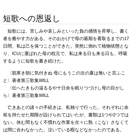
短歌への恩返し
短歌には、苦しみや哀しみといった負の感情を昇華し、書く
者を癒やす力がある。そのおかげで母の最期を看取るまでの17
日間、私は己を保つことができた。突然に倒れて植物状態とな
り、ICUに運ばれた母の枕元で、私は来る日も来る日も、呼吸
するように短歌を書き続けた。
〈肌寒き朝に気付きぬ 母にもうこの次の夏は無いと言ふこ
と〉著者第三歌集WILL
〈伝へたきもの溢るるや十日余を眠りつづけし母の目がし
ら〉著者第三歌集WILL
亡きあとの諸々の手続きは、私独りで行った。それぞれに余
裕を持たせた期限が設けられてはいたが、書類は1つや2つでは
ない。休む間もなく不慣れな作業を次々に熟（こな）さなくて
は間に合わなかった。泣いている暇などなかったのである。