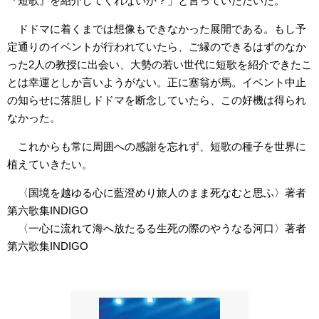
『短歌』を紹介してくれないか？」と言っていただいた。
ドドマに着くまでは想像もできなかった展開である。もし予
定通りのイベントが行われていたら、ご縁のできるはずのなか
った2人の教授に出会い、大勢の若い世代に短歌を紹介できたこ
とは幸運としか言いようがない。正に塞翁が馬。イベント中止
の知らせに落胆しドドマを断念していたら、この好機は得られ
なかった。
これからも常に周囲への感謝を忘れず、短歌の種子を世界に
植えていきたい。
〈国境を越ゆる心に藍澄めり旅人のまま死なむと思ふ〉著者
第六歌集INDIGO
〈一心に流れて海へ放たるる生死の際のやうなる河口〉著者
第六歌集INDIGO