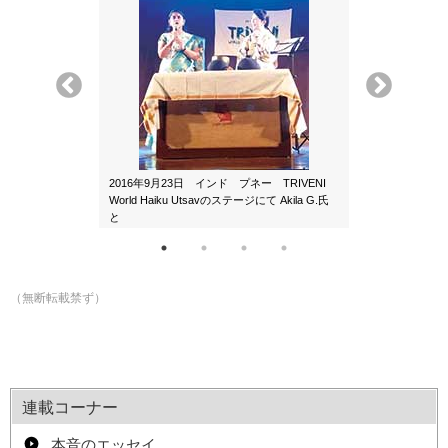
doshi 教授の
2016年9月23日 インド プネー TRIVENI
2017年7月16日
World Haiku Utsavのステージにて Akila G.氏
Riford 図書館、Th
と
詩歌朗読イベン
（無断転載禁ず）
連載コーナー
本音のエッセイ