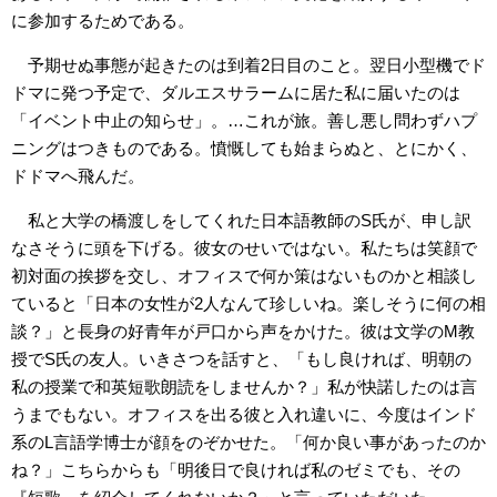
に参加するためである。
予期せぬ事態が起きたのは到着2日目のこと。翌日小型機でド
ドマに発つ予定で、ダルエスサラームに居た私に届いたのは
「イベント中止の知らせ」。…これが旅。善し悪し問わずハプ
ニングはつきものである。憤慨しても始まらぬと、とにかく、
ドドマへ飛んだ。
私と大学の橋渡しをしてくれた日本語教師のS氏が、申し訳
なさそうに頭を下げる。彼女のせいではない。私たちは笑顔で
初対面の挨拶を交し、オフィスで何か策はないものかと相談し
ていると「日本の女性が2人なんて珍しいね。楽しそうに何の相
談？」と長身の好青年が戸口から声をかけた。彼は文学のM教
授でS氏の友人。いきさつを話すと、「もし良ければ、明朝の
私の授業で和英短歌朗読をしませんか？」私が快諾したのは言
うまでもない。オフィスを出る彼と入れ違いに、今度はインド
系のL言語学博士が顔をのぞかせた。「何か良い事があったのか
ね？」こちらからも「明後日で良ければ私のゼミでも、その