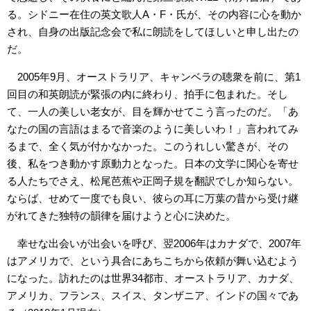
る。シドニー在住の英文歌人A・F・氏が、その内容に心を動か
され、自身の出版記念会で私に朗読をしてほしいと申し出たの
だ。
2005年9月、オーストラリア、キャンベラの聴衆を前に、第1
回目の和英朗読が緊張の内に終わり、拍手に包まれた。そし
て、一人の美しい老女が、目を輝かせてこう言ったのだ。「あ
なたの国の言語はまるで音楽のように美しいわ！」言われてみ
るまで、全く気が付かなかった。このうれしい驚きが、その
後、私をつき動かす原動力となった。日本の文学に関心を寄せ
る人たちでさえ、松尾芭蕉や正岡子規を翻訳でしか知らない。
ならば、せめて一度でも良い、彼らの耳に万葉の昔から受け継
がれてきた独特の韻律を届けようと心に決めた。
幸せな出会いが出会いを呼び、翌2006年はカナダで、2007年
はアメリカで、という具合にあちこちから依頼が舞い込むよう
になった。訪れたのは世界34都市、オーストラリア、カナダ、
アメリカ、フランス、スイス、タンザニア、インドの国々であ