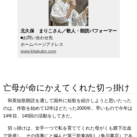
北久保 まりこさん／歌人・朗読パフォーマー
■お問い合わせ先
ホームページアドレス
www.kitakubo.com
亡母が命にかえてくれた切っ掛け
和英短歌朗読を通して国外に短歌を紹介しようと思いたった
のは、作歌を始めて12年ほどたった2005年。早いもので今年は
14年目、140回の活動をしてきた。
切っ掛けは、女手一つで私を育ててくれた母がくも膜下出血
で急逝し、その供養にと編んだ第三歌集WILL（角川書店）であ