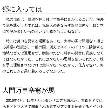
郷に入っては
私の信条は、要望を押し付けず相手に合わせることだ。海外
で我を通そうとすれば、私個人のみならず短歌自体が、自分本
位で厚かましいものという印象を与えかねない。
時には努力を要する場面もあった。大半の国で問題なく通じ
る英語の朗読が、一部の国、例えばスイスのドイツに隣接する
地域などでは通用せず、朗読のたびに特有の発音に変換しなく
てはならなかった。これにはかなりの忍耐を強いられたが、聴
き手に理解されなければ意味がないのだから、仕方がない。何
のこれしきと乗り越えるしかなかった。
人間万事塞翁が馬
2016年4月、15年ぶりにタンザニアを訪れた。首都ドドマに
あるドドマ大学で開催される東アジア文化を紹介するイベント