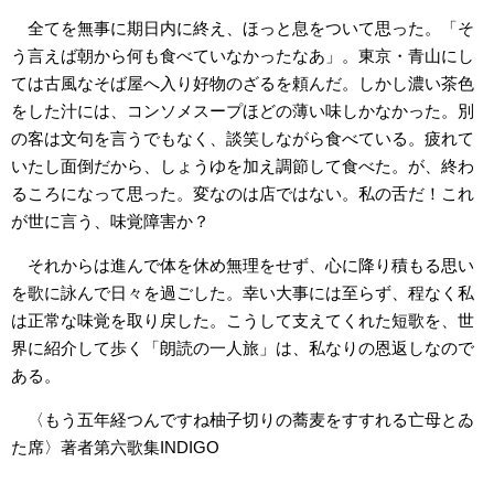
全てを無事に期日内に終え、ほっと息をついて思った。「そ
う言えば朝から何も食べていなかったなあ」。東京・青山にし
ては古風なそば屋へ入り好物のざるを頼んだ。しかし濃い茶色
をした汁には、コンソメスープほどの薄い味しかなかった。別
の客は文句を言うでもなく、談笑しながら食べている。疲れて
いたし面倒だから、しょうゆを加え調節して食べた。が、終わ
るころになって思った。変なのは店ではない。私の舌だ！これ
が世に言う、味覚障害か？
それからは進んで体を休め無理をせず、心に降り積もる思い
を歌に詠んで日々を過ごした。幸い大事には至らず、程なく私
は正常な味覚を取り戻した。こうして支えてくれた短歌を、世
界に紹介して歩く「朗読の一人旅」は、私なりの恩返しなので
ある。
〈もう五年経つんですね柚子切りの蕎麦をすすれる亡母とゐ
た席〉著者第六歌集INDIGO