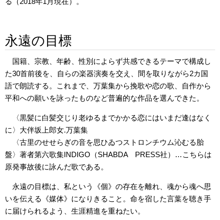
る（2018年1月現在）。
永遠の目標
国籍、宗教、年齢、性別によらず共感できるテーマで構成し
た30首前後を、自らの楽器演奏を交え、間を取りながら2カ国
語で朗読する。これまで、万葉集から挽歌や恋の歌、自作から
平和への願いを詠ったものなど普遍的な作品を選んできた。
〈黒髪に白髪交じり老ゆるまでかかる恋にはいまだ逢はなく
に〉大伴坂上郎女.万葉集
〈古里のせせらぎの音を思ひゐつストロンチウム沁むる胎
盤〉著者第六歌集INDIGO（SHABDA PRESS社）…こちらは
原発事故後に詠んだ歌である。
永遠の目標は、私という《個》の存在を離れ、魂から魂へ思
いを伝える《媒体》になりきること。命を宿した言葉を聴き手
に届けられるよう、生涯精進を重ねたい。