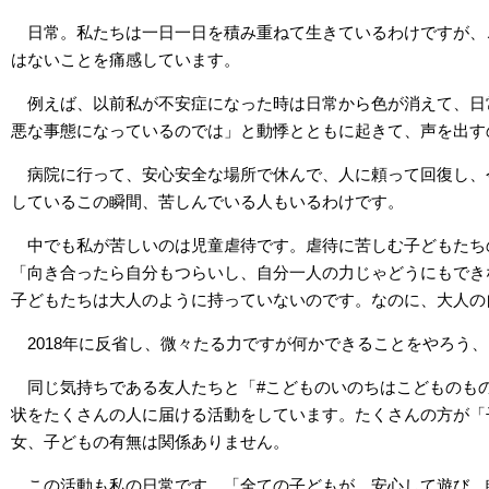
日常。私たちは一日一日を積み重ねて生きているわけですが、
はないことを痛感しています。
例えば、以前私が不安症になった時は日常から色が消えて、日
悪な事態になっているのでは」と動悸とともに起きて、声を出す
病院に行って、安心安全な場所で休んで、人に頼って回復し、
しているこの瞬間、苦しんでいる人もいるわけです。
中でも私が苦しいのは児童虐待です。虐待に苦しむ子どもたち
「向き合ったら自分もつらいし、自分一人の力じゃどうにもでき
子どもたちは大人のように持っていないのです。なのに、大人の
2018年に反省し、微々たる力ですが何かできることをやろう
同じ気持ちである友人たちと「#こどものいのちはこどものも
状をたくさんの人に届ける活動をしています。たくさんの方が「
女、子どもの有無は関係ありません。
この活動も私の日常です。「全ての子どもが、安心して遊び、