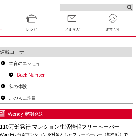
ー
レシピ
メルマガ
運営会社
連載コーナー
本音のエッセイ
Back Number
私の体験
この人に注目
Wendy 定期発送
110万部発行 マンション生活情報フリーペーパー
Wendyは分譲マンションを対象としたフリーペーパー（無料紙）で