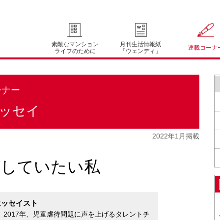
素敵なマンション
月刊生活情報紙
連載コーナ
ライフのために
「ウェンディ」
ーナー
ッセイ
2022年1月掲載
ロしていたい私
エッセイスト
。2017年、児童虐待問題に声を上げるタレントチ