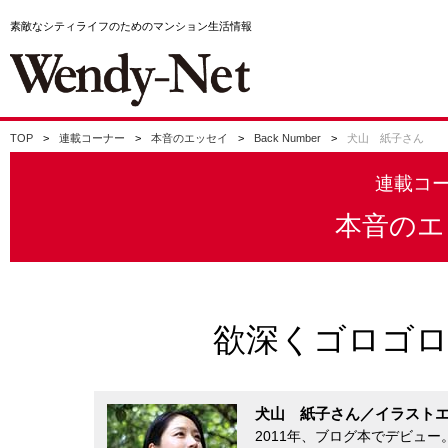
素敵なシティライフのためのマンション生活情報
TOP
連載コーナー
本音のエッセイ
Back Number
犬山 紙子さん
連載コ
本音のエ
欲深くゴロゴ
犬山 紙子さん／イラスト
2011年、ブログ本でデビュー