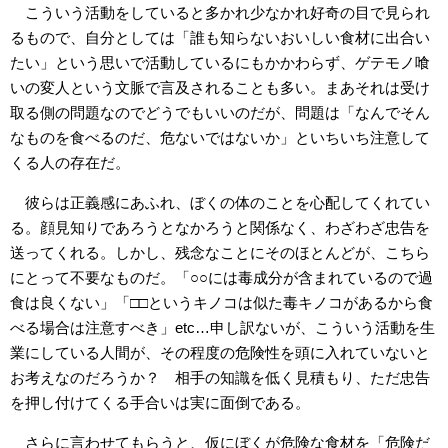
こういう活動をしていると多かれ少なかれ好奇の目で見られ
るもので、自分としては「誰も知らないおいしい食材に出合い
たい」という思いで活動しているにもかかわらず、ゲテモノ喰
いの変人という文脈で言及されることも多い。まあそれは受け
取る側の問題なのでどうでもいいのだが、問題は「なんでそん
なものを食べるのだ、危ないではないか」といちいち注意して
くる人の存在だ。
彼らは正義感にあふれ、ぼくの体のことを心配してくれてい
る。顔見知りであろうとなかろうと関係なく、わざわざ忠告を
送ってくれる。しかし、残念なことにそのほとんどが、こちら
にとって不要なものだ。「○○には毒成分が含まれているので過
食は良くない」「□□というキノコは似た毒キノコがあるから食
べる場合は注意すべき」etc…申し訳ないが、こういう活動を生
業にしている人間が、その程度の危険性を頭に入れていないと
お考えなのだろうか？ 相手の知識を低く見積もり、ただ忠告
を押し付けてくる手合いは実に面倒である。
さらに言わせてもらうと、仮にぼくが危険な食材を「危険だ