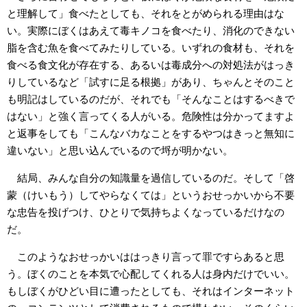
と理解して」食べたとしても、それをとがめられる理由はな
い。実際にぼくはあえて毒キノコを食べたり、消化のできない
脂を含む魚を食べてみたりしている。いずれの食材も、それを
食べる食文化が存在する、あるいは毒成分への対処法がはっき
りしているなど「試すに足る根拠」があり、ちゃんとそのこと
も明記はしているのだが、それでも「そんなことはするべきで
はない」と強く言ってくる人がいる。危険性は分かってますよ
と返事をしても「こんなバカなことをするやつはきっと無知に
違いない」と思い込んでいるので埒が明かない。
結局、みんな自分の知識量を過信しているのだ。そして「啓
蒙（けいもう）してやらなくては」というおせっかいから不要
な忠告を投げつけ、ひとりで気持ちよくなっているだけなの
だ。
このようなおせっかいははっきり言って罪ですらあると思
う。ぼくのことを本気で心配してくれる人は身内だけでいい。
もしぼくがひどい目に遭ったとしても、それはインターネット