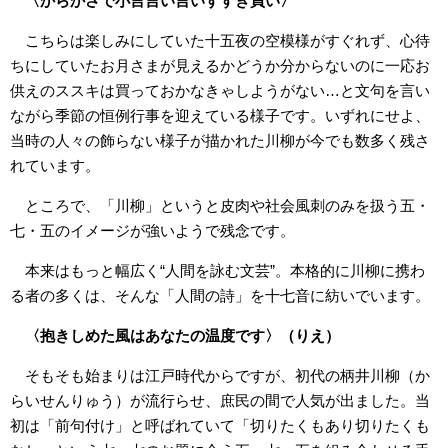
〈からかさで小言言い言いすすき買い〉
こちらは楽しみにしていた十五夜の空模様がすぐれず、心待
ちにしていたお月さまが見えるかどうか分からないのに一応お
供えのススキは買っておかなきゃしようがない…と文句を言い
ながら季節の恒例行事を迎えている様子です。いずれにせよ、
当時の人々の飾らない様子が描かれた川柳が今でも数多く残さ
れています。
ところで、「川柳」というと皮肉や社会風刺のみを扱う五・
七・五のイメージが強いようで残念です。
本来はもっと幅広く“人間を詠む文芸”。本格的に川柳に携わ
る者の多くは、そんな「人間の詩」を十七音に紡いでいます。
〈抱きしめた風はあなたの温度です〉（りえ）
そもそも始まりは江戸時代からですが、初代の柄井川柳（か
らいせんりゅう）が流行らせ、庶民の間で人気が出ました。当
初は「前句付け」と呼ばれていて「切りたくもあり切りたくも