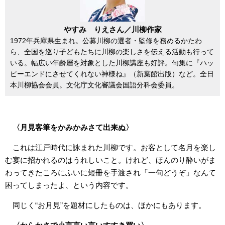
やすみ りえさん／川柳作家
1972年兵庫県生まれ。公募川柳の選者・監修を務めるかたわ
ら、全国を巡り子どもたちに川柳の楽しさを伝える活動も行って
いる。幅広い年齢層を対象とした川柳講座も好評。句集に『ハッ
ピーエンドにさせてくれない神様ね』（新葉館出版）など。全日
本川柳協会会員。文化庁文化審議会国語分科会委員。
〈月見客筆をかみかみさて出来ぬ〉
これは江戸時代に詠まれた川柳です。お客として名月を楽し
む宴に招かれるのはうれしいこと。けれど、ほんのり酔いがま
わってきたころにふいに短冊を手渡され「一句どうぞ」なんて
困ってしまったよ、という内容です。
同じく“お月見”を題材にしたものは、ほかにもあります。