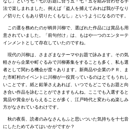
なし」という七・七のお題に合う五・七・五を組み合わせる手
法で楽しまれました。例えば「盗人を捕えてみれば我が子なり
／切りたくもあり切りたくもなし」というようになるのです。
この選を務めたのが柄井川柳で、選ばれた作品には賞品も用
意されていました。「前句付け」は、もはや一つのエンターテ
インメントとして存在していたのですね。
現代の川柳は、さまざまなテーマやお題で詠みます。その気
軽さから企業や町ぐるみで川柳募集をすることも多く、私も選
者として関わる機会が度々あります。新商品や企業のＰＲ、ま
た市町村のイベントに川柳が一役買っているのはとてもうれし
いことです。紙と鉛筆さえあれば、いつでもどこでもお題と向
き合い作品を詠むことができますもんね。ここでも入選すると
賞品や賞金がもらえることが多く、江戸時代と変わらぬ楽しみ
方がなされているわけです。
秋の夜長、読者のみなさんもふと思いついた気持ちを十七音
にしたためてみてはいかがですか？