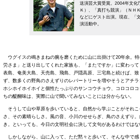
送演芸大賞受賞。2004年文
Ｋ）、「真打ち競演」（ＮＨ
などにゲスト出演。現在、「
演活動中。
ウグイスの鳴きまねの腕を磨くために山に出掛けて20年余。
労さま」と送り出してくれた家族も、「またですか」に変わって
表島、奄美大島、天売島、飛島、戸隠高原、三宅島と続けば、致
ず、数多くの野鳥のさえずりのレパートリーを増やそうとアチラ
ホシホイホイホイと個性たっぷりのサンコウチョウ、コロコロコ
ちの醍醐味は、実際に山で聞いてみないことには分からない。
そうして山や草原を歩いていると、自然から学ぶことがそれこ
さ、その素晴らしさ。風の音、小川のせせらぎ、鳥のさえずり。
き。といっても、今日の文明社会に決して文句があるわけではな
しかしながら、山に入って、ただ黙々と歩いて、そんな中で感