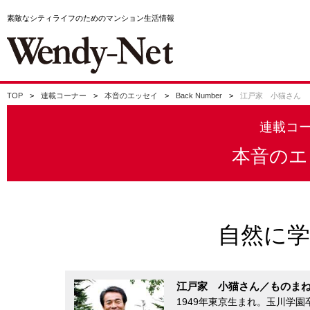
素敵なシティライフのためのマンション生活情報
TOP
連載コーナー
本音のエッセイ
Back Number
江戸家 小猫さん
連載コ
本音のエ
自然に
江戸家 小猫さん／ものま
1949年東京生まれ。玉川学園