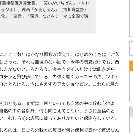
化庁芸術祭優秀賞受賞。「笑いがいちばん」（ＮＨ
Ｋラジオ）、映画「かあちゃん」（市川崑監督）
文化」「健康」「環境」などをテーマに全国で講
特にここ十数年はかなり回数が増えて、はじめのうちは「ご苦
しまった。それも無理のない話で、今年の初夏だけでも、西
し方がないところだろう。今やウグイスだけでは飽き足ら
コチラと飛び歩いている。力強く響くカッコーの声、ツキヒ
ロととろけるようにさえずるアカショウビン。これらの鳥た
そ山とある。まずは、何といっても自然の中に佇む心地よ
自然の中の音以外、何も聞こえてこない。まさに至福のと
い。むしろその恩恵に被ってありがたいと感謝をしている。
じるのは、日ごろの我々の毎日が何と便利で豊かで贅沢なん