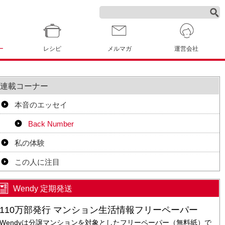
ー
レシピ
メルマガ
運営会社
連載コーナー
本音のエッセイ
Back Number
私の体験
この人に注目
Wendy 定期発送
110万部発行 マンション生活情報フリーペーパー
Wendyは分譲マンションを対象としたフリーペーパー（無料紙）で