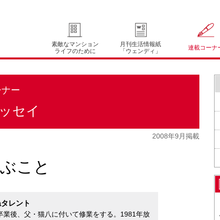
素敵なマンション
月刊生活情報紙
連載コーナ
ライフのために
「ウェンディ」
ーナー
ッセイ
2008年9月掲載
学ぶこと
ねタレント
卒業後、父・猫八に付いて修業をする。1981年放