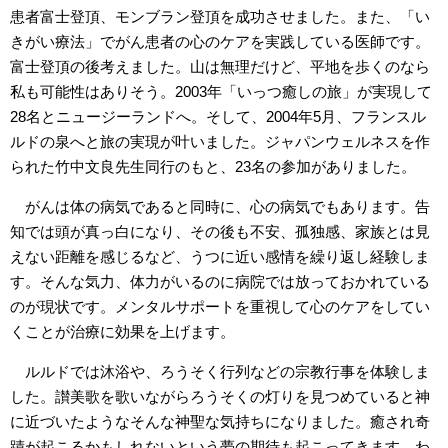
患者富士登頂、モンブラン登頂を成功させました。また、「い
きがい療法」でがん患者の心のケアを実践している医師です。
富士登頂の後考えました。山は無理だけど、平地を歩くのなら
私も可能性はありそう。2003年「いっつ癒しの旅」が実現して
28名とニュージーランドへ。そして、2004年5月、フランスル
ルドの泉へと旅の実現が叶いました。ジャパンウェルネスを作
られた竹中文良先生同行のもと、23名の参加がありました。
がんは体の病気であると同時に、心の病気でもあります。告
知では頭が真っ白になり、その後も不安、孤独感、家族とは見
えない距離を感じるなど、うつに近い感情を繰り返し経験しま
す。そんな気力、体力がいるのに病院では放っておかれている
のが現状です。メンタルサポートを重視して心のケアをしてい
くことが治療に効果を上げます。
ルルドでは沐浴や、ろうそく行列などの宗教行事を体験しま
した。讃美歌を歌いながらろうそくの灯りを見つめていると神
に近づいたようなそんな神聖な気持ちになりました。癒され奇
蹟が起こるかもしれないという夢の期待も起こってきます。わ