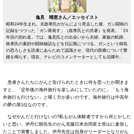
逸見 晴恵さん／エッセイスト
昭和24年生まれ。夫政孝氏ががんにより死去した後、ガン闘病の
記録をつづった「ガン再発す」（政孝氏との共著）を発表。「23
年目の別れ道」では、逸見氏との出会いから夫婦、家族の軌跡、
政孝氏の素顔や闘病秘話などを日記風につづる。ガンという病気
の恐ろしさを読者にあらためて認識させ、現代の医療について警
鐘を鳴らす。現在、テレビのコメンテーターとしても活躍中。
患者さんたちにがんと告げられたときに何を思ったか聞きま
すと、「定年後の海外旅行を楽しみにしていたのに」「もう海
外旅行も行けない」と嘆く方が多いのです。海外旅行は中高年
の夢の第1位なのです。
なぜがんだと行けないの?私もがん体験者ですから何とかした
いと思い、伊丹仁朗先生のがん克服日米合同富士登山に参加し
たことで発奮しました。伊丹先生は自身がリーダーとなりがん