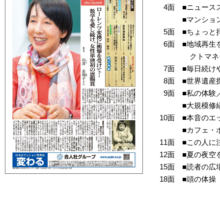
4面
ニュース
マンショ
5面
ちょっと
6面
地域再生
クトマネ
7面
毎日続け
8面
世界遺産
9面
私の体験
大規模修
10面
本音のエ
カフェ・
11面
この人に
12面
夏の夜空
15面
読者の広
18面
頭の体操