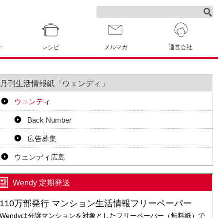
ー
レシピ
メルマガ
運営会社
月刊生活情報紙「ウェンディ」
ウェンディ
Back Number
広告募集
ウェンディ広島
Wendy 定期発送
110万部発行 マンション生活情報フリーペーパー
Wendyは分譲マンションを対象としたフリーペーパー（無料紙）で