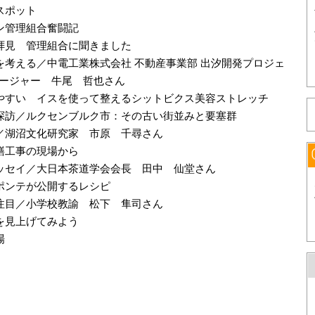
スポット
ン管理組合奮闘記
拝見 管理組合に聞きました
を考える／中電工業株式会社 不動産事業部 出汐開発プロジェ
ージャー 牛尾 哲也さん
やすい イスを使って整えるシットビクス美容ストレッチ
探訪／ルクセンブルク市：その古い街並みと要塞群
／湖沼文化研究家 市原 千尋さん
繕工事の現場から
ッセイ／大日本茶道学会会長 田中 仙堂さん
ポンテが公開するレシピ
注目／小学校教諭 松下 隼司さん
を見上げてみよう
場