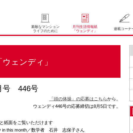
素敵なマンション
月刊生活情報紙
連載コーナ
ライフのために
「ウェンディ」
「ウェンディ」
号 446号
「頭の体操」の応募はこちら
から。
ウェンディ446号の応募締切は8月5日です。
と紙面をご覧いただけます
dy in this month／数学者 石井 志保子さん