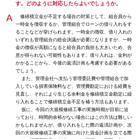
す。どのように対応したらよいでしょうか。
修繕積立金が不足する場合の対策として、組合員から
一時金を徴収するか、管理組合でローンの借り入れをす
ることなどが挙げられます。一時金の徴収、借り入れの
いずれも管理組合の総会決議が必要になりますが、一時
金の徴収が高額になると組合員の負担も大きいため、合
意が得られない可能性もあります。借り入れは、金利が
かかることから、今後の返済計画も考慮する必要がある
でしょう。
また、管理会社へ支払う管理委託費や管理組合で加
入している損害保険料など、管理費勘定における経費を
見直し、それにより生じる余剰金を修繕積立金勘定に繰
り入れることで修繕積立金不足を補う方法もあります。
仮に、今回の大規模修繕工事の実施時期が目前に迫
っており、時間的余裕がない場合にはこの方法は難しい
かもしれませんが、借り入れをした際の返済計画や、次
回の大規模修繕工事の実施に向けた資金計画を立てる際