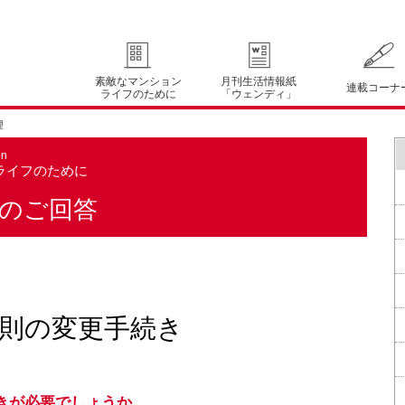
素敵なマンション
月刊生活情報紙
連載コーナ
ライフのために
「ウェンディ」
理
on
ライフのために
のご回答
則の変更手続き
きが必要でしょうか。