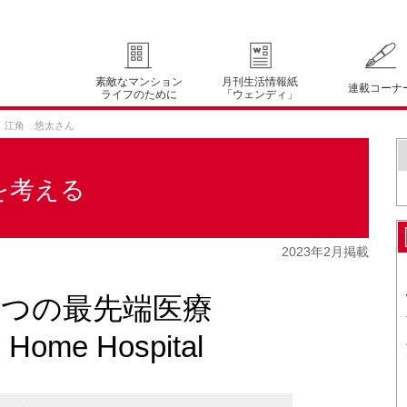
素敵なマンション
月刊生活情報紙
連載コーナ
ライフのために
「ウェンディ」
 江角 悠太さん
を考える
2023年2月掲載
一つの最先端医療
e Hospital