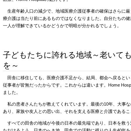
生産年齢人口の減少で、地域医療介護従事者の確保はさらに厳
療介護は当たり前にあるものではなくなりました。自分たちの健
一人が理解できているかどうかで明暗が分かれるでしょう。
子どもたちに誇れる地域～老いて
を～
田舎に移住しても、医療介護不足から、結局、都会へ戻るとい
従事者が皆無だったからです。これからは違います。Home Hos
ました。
私の患者さんたちが教えてくれています。最後の10年、大事
あり、家族や友人との思い出、それを支える医療と介護であるこ
すべての田舎の地域が今後の日本の最先端であり、日本を救う
ただけるよう、日本のへき地、田舎での活動に残りの人生40年