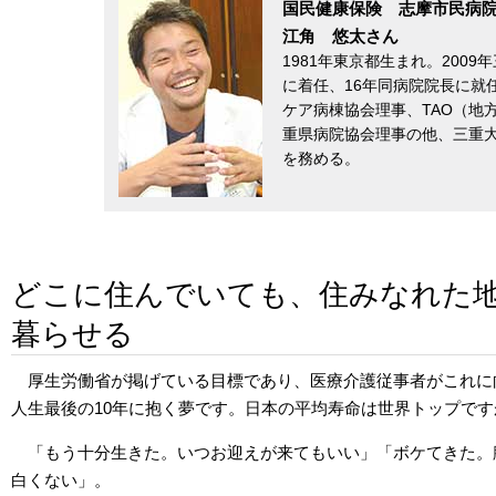
国民健康保険 志摩市民病
江角 悠太さん
1981年東京都生まれ。200
に着任、16年同病院院長に就
ケア病棟協会理事、TAO（地
重県病院協会理事の他、三重
を務める。
どこに住んでいても、住みなれた
暮らせる
厚生労働省が掲げている目標であり、医療介護従事者がこれに
人生最後の10年に抱く夢です。日本の平均寿命は世界トップで
「もう十分生きた。いつお迎えが来てもいい」「ボケてきた。
白くない」。