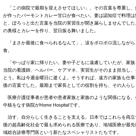
「この病院で最期を迎えさせてほしい」。その言葉を尊重し、
が作ったバーモントカレー甘口が食べたい。妻は認知症で料理は
と、ぽろっと出た言葉を当院の実習生が聞き漏らしませんでした
の奥様とカレーを作り、翌日振る舞いました。
「まさか最後に食べられるなんて」。涙をボロボロ流しながら
食。
「やっぱり家に帰りたい。妻や子どもに遠慮していたが、家族
当院の看護師、ヘルパー、ケアマネ、実習生がそのまま担当し、
とう。私は今週金曜日に逝くよ。そうすれば、遠方の家族も仕事
後の言葉でした。最期まで家長としての役割を持ち、その人らし
医療介護従事者が患者や患者家族と家族のような関係になる、
中核をなす病院がHome Hospitalです。
治す、自分らしく生きることを支える。日本ではこれらを両立
後の超高齢化社会で最も求められる医療であり、地域医療が最先
域総合診療専門医という新たなスペシャリストたちです。