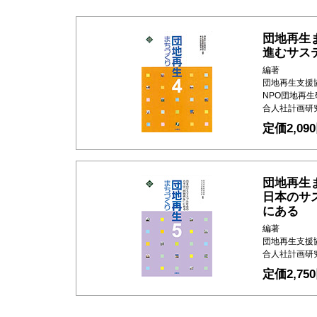
団地再生
進むサス
編著
団地再生支援
NPO団地再
合人社計画研
定価2,0
団地再生
日本のサ
にある
編著
団地再生支援
合人社計画研
定価2,7