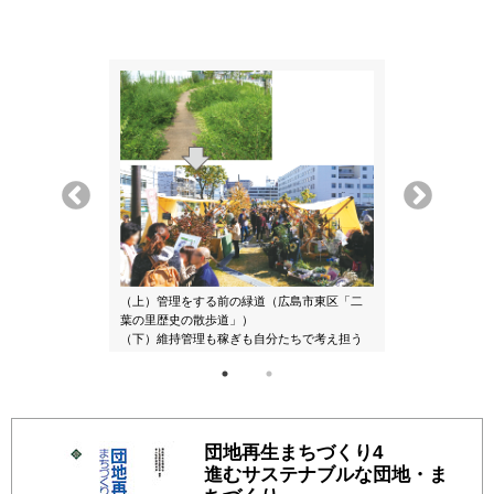
松地域共生型移
（上）管理をする前の緑道（広島市東区「二
葉の里歴史の散歩道」）
（下）維持管理も稼ぎも自分たちで考え担う
団地再生まちづくり4
進むサステナブルな団地・ま