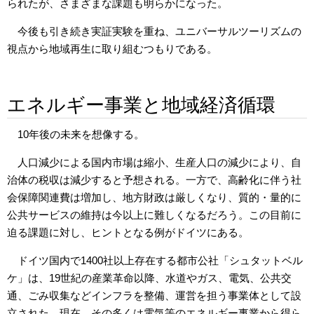
られたが、さまざまな課題も明らかになった。
今後も引き続き実証実験を重ね、ユニバーサルツーリズムの
視点から地域再生に取り組むつもりである。
エネルギー事業と地域経済循環
10年後の未来を想像する。
人口減少による国内市場は縮小、生産人口の減少により、自
治体の税収は減少すると予想される。一方で、高齢化に伴う社
会保障関連費は増加し、地方財政は厳しくなり、質的・量的に
公共サービスの維持は今以上に難しくなるだろう。この目前に
迫る課題に対し、ヒントとなる例がドイツにある。
ドイツ国内で1400社以上存在する都市公社「シュタットベル
ケ」は、19世紀の産業革命以降、水道やガス、電気、公共交
通、ごみ収集などインフラを整備、運営を担う事業体として設
立された。現在、その多くは電気等のエネルギー事業から得ら