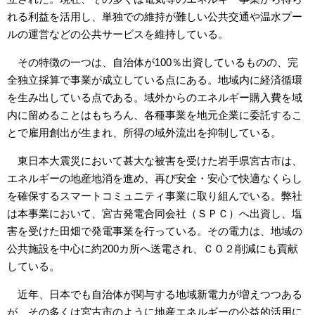
れる利益を活用し、単独での維持が難しい公共交通や温水プー
ルの運営などの公共サービスを維持している。
その特徴の一つは、自治体が100％出資しているものの、完
全独立採算で事業が成立している点にある。地域内に経済循環
を生み出している点である。域外からのエネルギー購入費を域
内に留めることはもちろん、各種事業を地元企業に委託するこ
とで雇用創出が生まれ、所得の域外流出を抑制している。
東日本大震災において甚大な被害を受けた岩手県宮古市は、
エネルギーの地産地消を進め、再び安全・安心で快適なくらし
を確保するスマートコミュニティ事業に取り組んでいる。弊社
は本事業において、宮古発電合同会社（ＳＰＣ）へ出資し、塩
害を受けた田畑で発電事業を行っている。その電力は、地域の
公共施設を中心に約200カ所へ送電され、ＣＯ２削減にも貢献
している。
近年、日本でも自治体が関与する地域新電力が増えつつある
が、その多くは宮古市のように地産エネルギーの公益的活用に