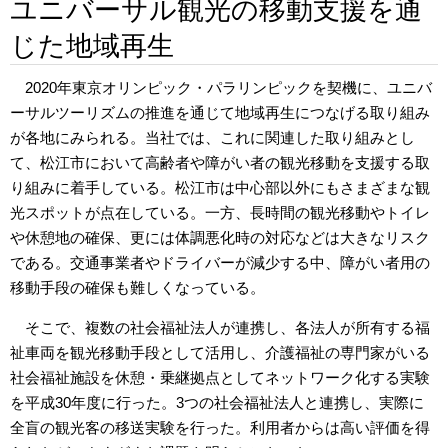
ユニバーサル観光の移動支援を通
じた地域再生
2020年東京オリンピック・パラリンピックを契機に、ユニバ
ーサルツーリズムの推進を通じて地域再生につなげる取り組み
が各地にみられる。当社では、これに関連した取り組みとし
て、松江市において高齢者や障がい者の観光移動を支援する取
り組みに着手している。松江市は中心部以外にもさまざまな観
光スポットが点在している。一方、長時間の観光移動やトイレ
や休憩地の確保、更には体調悪化時の対応などは大きなリスク
である。交通事業者やドライバーが減少する中、障がい者用の
移動手段の確保も難しくなっている。
そこで、複数の社会福祉法人が連携し、各法人が所有する福
祉車両を観光移動手段として活用し、介護福祉の専門家がいる
社会福祉施設を休憩・乗継拠点としてネットワーク化する実験
を平成30年度に行った。3つの社会福祉法人と連携し、実際に
全盲の観光客の移送実験を行った。利用者からは高い評価を得