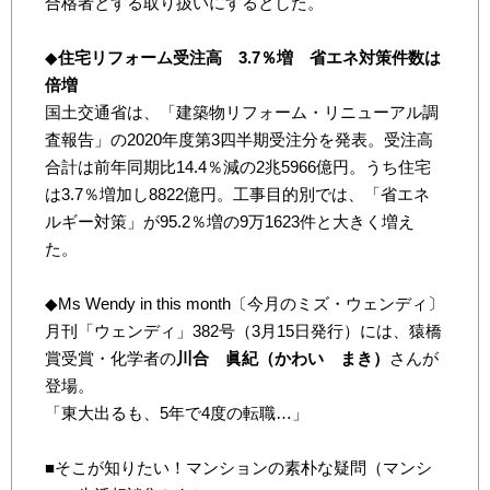
合格者とする取り扱いにするとした。
◆
住宅リフォーム受注高 3.7％増 省エネ対策件数は
倍増
国土交通省は、「建築物リフォーム・リニューアル調
査報告」の2020年度第3四半期受注分を発表。受注高
合計は前年同期比14.4％減の2兆5966億円。うち住宅
は3.7％増加し8822億円。工事目的別では、「省エネ
ルギー対策」が95.2％増の9万1623件と大きく増え
た。
◆Ms Wendy in this month〔今月のミズ・ウェンディ〕
月刊「ウェンディ」382号（3月15日発行）には、猿橋
賞受賞・化学者の
川合 眞紀（かわい まき）
さんが
登場。
「東大出るも、5年で4度の転職…」
■そこが知りたい！マンションの素朴な疑問（マンシ