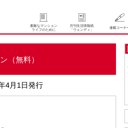
素敵なマンション
月刊生活情報紙
連載コーナ
ライフのために
「ウェンディ」
ン（無料）
0年4月1日発行