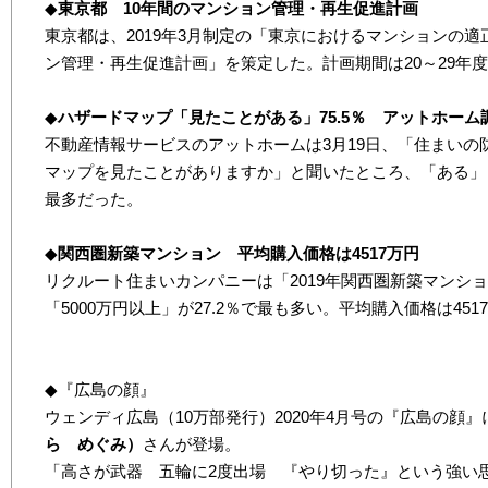
◆
東京都 10年間のマンション管理・再生促進計画
東京都は、2019年3月制定の「東京におけるマンションの
ン管理・再生促進計画」を策定した。計画期間は20～29年
◆
ハザードマップ「見たことがある」75.5％ アットホーム
不動産情報サービスのアットホームは3月19日、「住まい
マップを見たことがありますか」と聞いたところ、「ある」と回答
最多だった。
◆
関西圏新築マンション 平均購入価格は4517万円
リクルート住まいカンパニーは「2019年関西圏新築マンシ
「5000万円以上」が27.2％で最も多い。平均購入価格は451
◆『広島の顔』
ウェンディ広島（10万部発行）2020年4月号の『広島の顔
ら めぐみ）
さんが登場。
「高さが武器 五輪に2度出場 『やり切った』という強い