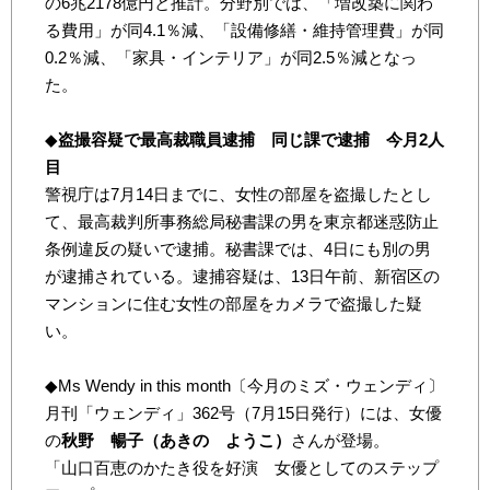
の6兆2178億円と推計。分野別では、「増改築に関わ
る費用」が同4.1％減、「設備修繕・維持管理費」が同
0.2％減、「家具・インテリア」が同2.5％減となっ
た。
◆
盗撮容疑で最高裁職員逮捕 同じ課で逮捕 今月2人
目
警視庁は7月14日までに、女性の部屋を盗撮したとし
て、最高裁判所事務総局秘書課の男を東京都迷惑防止
条例違反の疑いで逮捕。秘書課では、4日にも別の男
が逮捕されている。逮捕容疑は、13日午前、新宿区の
マンションに住む女性の部屋をカメラで盗撮した疑
い。
◆Ms Wendy in this month〔今月のミズ・ウェンディ〕
月刊「ウェンディ」362号（7月15日発行）には、女優
の
秋野 暢子（あきの ようこ）
さんが登場。
「山口百恵のかたき役を好演 女優としてのステップ