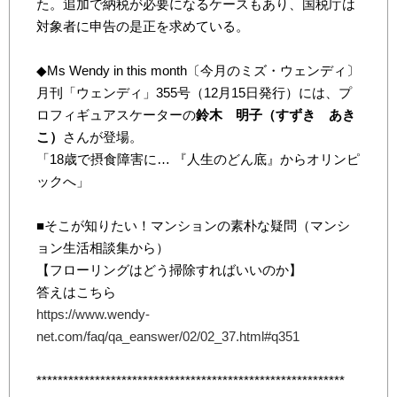
た。追加で納税が必要になるケースもあり、国税庁は
対象者に申告の是正を求めている。
◆Ms Wendy in this month〔今月のミズ・ウェンディ〕
月刊「ウェンディ」355号（12月15日発行）には、プ
ロフィギュアスケーターの
鈴木 明子（すずき あき
こ）
さんが登場。
「18歳で摂食障害に… 『人生のどん底』からオリンピ
ックへ」
■そこが知りたい！マンションの素朴な疑問（マンシ
ョン生活相談集から）
【フローリングはどう掃除すればいいのか】
答えはこちら
https://www.wendy-
net.com/faq/qa_eanswer/02/02_37.html#q351
**********************************************************