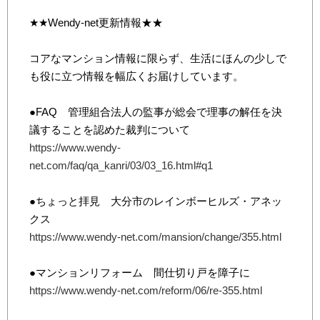
★★Wendy-net更新情報★★
コアなマンション情報に限らず、生活にほんの少しで
も役に立つ情報を幅広くお届けしています。
●FAQ 管理組合法人の監事が総会で理事の解任を決
議することを認めた裁判について
https://www.wendy-
net.com/faq/qa_kanri/03/03_16.html#q1
●ちょっと拝見 大分市のレインボーヒルズ・アネッ
クス
https://www.wendy-net.com/mansion/change/355.html
●マンションリフォーム 間仕切り戸を障子に
https://www.wendy-net.com/reform/06/re-355.html