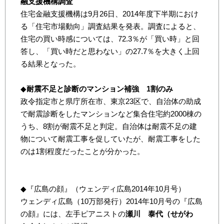
融支援機構調査
住宅金融支援機構は9月26日、2014年度下半期におけ
る「住宅市場動向」調査結果を発表。調査によると、
住宅の買い時感については、72.3％が「買い時」と回
答し、「買い時だと思わない」の27.7％を大きく上回
る結果となった。
◆
耐震不足と診断のマンション補強 1割のみ
政令指定市と県庁所在市、東京23区で、自治体の助成
で耐震診断をしたマンションなど集合住宅約2000棟の
うち、8割が耐震不足と判定。自治体は耐震不足の建
物について耐震工事を促していたが、耐震工事をした
のは1割程度だったことが分かった。
◆『広島の顔』（ウェンディ広島2014年10月号）
ウェンディ広島（10万部発行）2014年10月号の『広島
の顔』には、左手ピアニストの
瀬川 泰代（せがわ