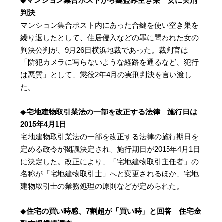
◆
マンション集合ポストから鍵盗み空き巣 女に実刑
判決
マンション集合ポスト内にあった合鍵を使い空き巣を
繰り返したとして、住居侵入などの罪に問われた女の
判決公判が、9月26日横浜地裁であった。裁判官は
「防犯カメラに写らないような経路を通るなど、犯行
は悪質」として、懲役2年4月の実刑判決を言い渡し
た。
◆
宅地建物取引業法の一部を改正する法律 施行日は
2015年4月1日
宅地建物取引業法の一部を改正する法律の施行期日を
定める政令が閣議決定され、施行期日が2015年4月1日
に決定した。改正により、「宅地建物取引主任者」の
名称が「宅地建物取引士」へと変更されるほか、宅地
建物取引士の業務処理の原則などが定められた。
◆
住宅の買い時感、7割超が「買い時」と回答 住宅金