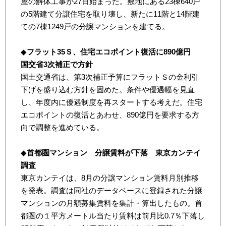
屋の解体工事が27日始まった。敷地にある23棟640戸
の5階建て分譲住宅を取り壊し、新たに11階と14階建
ての7棟1249戸の分譲マンションを建てる。
◆
フラット35Ｓ、住宅エコポイント復活に890億円
国交省3次補正で方針
国土交通省は、第3次補正予算にフラットＳの金利引
下げを盛り込む方針を固めた。条件や優遇幅を見直
し、年度内に優遇制度を再スタートする考えだ。住宅
エコポイントの復活とあわせ、890億円を要求する方
向で調整を進めている。
◆
首都圏マンション 分譲賃料が下落 東京カンテイ
調査
東京カンテイは、8月の分譲マンション賃料月別推移
を発表。調査は同社のデータベースに登録された分譲
マンションの月額募集賃料を集計・算出したもの。首
都圏の１平方メートル当たり賃料は前月比0.7％下落し