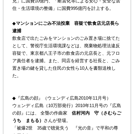
充」に国費10億円、「耐震化等による安心・安全な居
住・生活環境の整備」に国費995億円を計上する。
◆
マンションにごみ不法投棄 容疑で飲食店元店長ら
逮捕
飲食店で出たごみをマンションのごみ置き場に捨てた
として、警視庁生活環境課などは、廃棄物処理法違反
容疑で、東京都八王子市の飲食店の元店長と、元フロ
ア責任者を逮捕。また、同店を経営する社長と、ごみ
置き場の鍵を貸した住民の女性ら10人を書類送検し
た。
◆『広島の顔』（ウェンディ広島2010年11月号）
ウェンディ広島（10万部発行）2010年11月号の『広島
の顔』には、 全聾の作曲家
佐村河内 守（さむらご
うち まもる）
さんが登場。
「被爆2世 35歳で聴覚失う 『光の音』で平和の尊