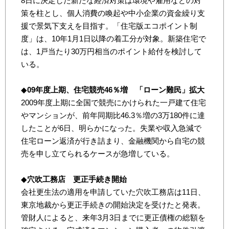
8日に決定した新たな経済対策は環境や雇用などの対
策を柱とし、個人消費の喚起や中小企業の資金繰り支
援で景気下支えを目指す。「住宅版エコポイント制
度」は、10年1月1日以降の着工分が対象。新築住宅で
は、1戸当たり30万円相当のポイント給付を検討して
いる。
◆
09年度上期、住宅競売46％増 「ローン難民」拡大
2009年度上期に全国で競売にかけられた一戸建て住宅
やマンションが、前年同期比46.3％増の3万180件に達
したことが6日、明らかになった。失業や収入急減で
住宅ローン返済が行き詰まり、金融機関から自宅の競
売を申し立てられるケースが急増している。
◆
穴吹工務店 更正手続き開始
会社更生法の適用を申請していた穴吹工務店は11日、
東京地裁から更正手続きの開始決定を受けたと発表。
管財人によると、来年3月3日までに更正債権の総額を