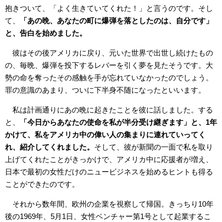
抱きついて、「よく生きていてくれた！」と言うのです。そし
て、
「あの晩、あなたの町に爆弾を落としたのは、自分です」
と、告白を始めました。
彼はその後アメリカに戻り、元いた世界で出世し続けたもの
の、毎晩、爆弾を投下するレバーを引く夢を見たそうです。大
勢の命を奪ったその感触を手が忘れていなかったのでしょう。
罪の意識のあまり、ついに下半身不随になったといいます。
私は計画通りにあの晩に起きたことを彼に話しました。する
と、
「今日からあなたの使命を私が半分受け継ぎます」と、1年
かけて、私をアメリカ中の偉い人の集まりに連れていってく
れ、紹介してくれました。
そして、彼が新聞の一面で私を取り
上げてくれたことがきっかけで、アメリカ中に応援者が増え、
日本で最初の女性だけのニュービジネスを始めるヒントも得る
ことができたのです。
それから数年間、欧州の企業を視察して帰国。きっちり10年
後の1969年、5月1日、女性ベンチャー第1号として起業するこ