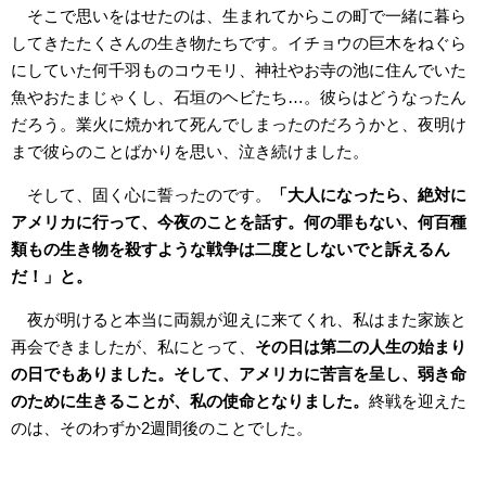
そこで思いをはせたのは、生まれてからこの町で一緒に暮ら
してきたたくさんの生き物たちです。イチョウの巨木をねぐら
にしていた何千羽ものコウモリ、神社やお寺の池に住んでいた
魚やおたまじゃくし、石垣のヘビたち…。彼らはどうなったん
だろう。業火に焼かれて死んでしまったのだろうかと、夜明け
まで彼らのことばかりを思い、泣き続けました。
そして、固く心に誓ったのです。
「大人になったら、絶対に
アメリカに行って、今夜のことを話す。何の罪もない、何百種
類もの生き物を殺すような戦争は二度としないでと訴えるん
だ！」と。
夜が明けると本当に両親が迎えに来てくれ、私はまた家族と
再会できましたが、私にとって、
その日は第二の人生の始まり
の日でもありました。そして、アメリカに苦言を呈し、弱き命
のために生きることが、私の使命となりました。
終戦を迎えた
のは、そのわずか2週間後のことでした。