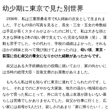
幼少期に東京で見た別世界
1936年、私は三重県桑名市で6人姉妹の次女として生まれま
した。子どもの頃の写真を見ると、長女・三女・五女の奇数組
は手足が長くスタイルがよかったのに対して、私は大きな頭と
大きな胴体を2本の短い脚で支えていた完全な5頭身（笑）。運
動も苦手でした。その代わり、学校の成績はよかった。それも
ほかの姉妹と比べて飛び抜けてよかったのは、
幼い頃、東京・
荻窪に住む叔父の養女になりかけた経験があったからです。
叔父はある大手鉄鋼会社の役職に就いており、家の向かいに
は当時の総理大臣・近衞文麿のお屋敷がありました。
もちろん私は何も知らずに東京に連れてこられたのです。し
かし、それまでのにぎやかな大家族、地方の温かい地域社会の
なかで育った私にとって、外に出ても遊ぶ友達が誰もいない暮
らしは苦痛でしかありませんでした。叔父が仕事に行くと、広
い家には叔母が1人だけ。寂しさのあまり「家に帰りたい！」と