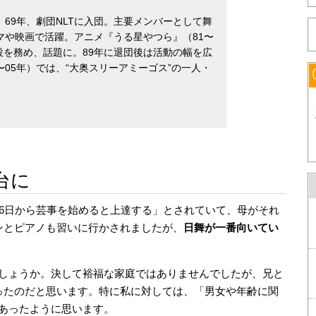
。69年、劇団NLTに入団。主要メンバーとして舞
マや映画で活躍。アニメ『うる星やつら』（81〜
役を務め、話題に。89年に退団後は活動の幅を広
〜05年）では、“大奥スリーアミーゴス”の一人・
台に
月6日から芸事を始めると上達する」とされていて、母がそれ
ンとピアノも習いに行かされましたが、
日舞が一番向いてい
しょうか。決して裕福な家庭ではありませんでしたが、兄と
ったのだと思います。特に私に対しては、「男女や年齢に関
あったように思います。