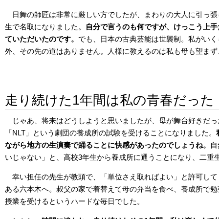
日舞の師匠は非常に厳しい方でしたが、まわりの大人に引っ張
生で名取になりました。
自分で言うのも何ですが、けっこう上手
ていただいたのです。
でも、日本の古典芸能は世襲制。私がいく
外、その先の道はありません。人様に教えるのは私も母も望まず
走り続けた1年間は私の青春だった
じゃあ、将来はどうしようと思いましたが、母が舞台好きだっ
「NLT」という劇団の養成所の試験を受けることになりました。
ながら地方の生演奏で踊ることに快感があったのでしょうね。
自
いじゃない」と、高校3年生から養成所に通うことになり、二重
幸い担任の先生が教頭で、「単位さえ取ればよい」と許可して
ある六本木へ。叔父の家で着替えて母の弁当を食べ、養成所で勉
授業を受けるというハードな毎日でした。