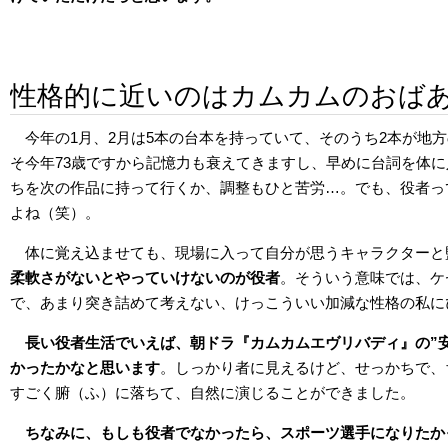
性格的に近いのはカムカムのおば
今年の1月、2月は5本の台本を持っていて、そのうち2本が地
そ今年73歳ですから記憶力も衰えてきますし、早めに台詞を体
ちを次の作品に持って行くか、調整もひと苦労…。でも、役者っ
よね（笑）。
体に覚え込ませても、現場に入って自分が思うキャラクターと
柔軟さがないとやっていけないのが役者
。そういう意味では、ケ
で、あまり突き詰めて考えない、けっこういい加減な性格の私に
長い役者生活でいえば、朝ドラ『カムカムエヴリバディ』の”
かったかなと思います
。しっかり者に見えるけど、せっかちで、
すごく腑（ふ）に落ちて、自然に演じることができました。
ちなみに、もしも役者でなかったら、スポーツ選手になりたか