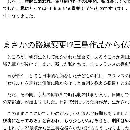
しかし、
時間に追われ、走り続けたその1年間、私は楽しくて
でした。私にとっては"Ｔｈａｔ’ｓ青春！"だったのです（笑）。
生になりました。
まさかの路線変更!?三島作品から
ところが、研究生として紹介された総会で、あろうことか劇団
諸先輩方が抜けてしまい、残った私たちは、主にフランスの喜劇
背が低く、とても日本的な顔をした子どもの私に、フランスの
（せりふ）を忘れた俳優に陰からそっと台詞を教える役目）とお
ただ、その間、京都の撮影所で時代劇の仕事が入り、日舞がで
の京都通いが始まりました。日舞で身につけた所作が、生かされ
このままここにいていいのだろうかと悩んだ時期もありました
役者になってみろ」と言われ、もう少しがんばろうと、劇団はや
こまれて、22歳頃からは主要な役をいただけるようになりました