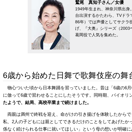
鷲尾 真知子さん／女優
1949年生まれ、神奈川県出身
台出演するかたわら、TVドラ
86年）では声優としてサクラ
げ、『大奥』シリーズ（2003
葛岡役で人気を集めた。
6歳から始めた日舞で歌舞伎座の舞
物心ついた頃から日本舞踊を習っていました。昔は「6歳の6
に倣って6歳で習わせることにしたそうです。同時期、バイオリ
たようで、結局、高校卒業まで続けました。
両親は満州で終戦を迎え、命がけの引き揚げを体験したからで
私、2人の子どもには親としてできるだけのことをしてあげたか
係なく続けられる仕事に就いてほしい」という母の想いが明確に