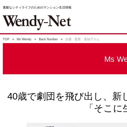
素敵なシティライフのためのマンション生活情報
TOP
Ms Wendy
Back Number
女優 鷲尾 真知子さん
Ms We
40歳で劇団を飛び出し、新
「そこに