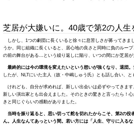
芝居が大嫌いに。40歳で第2の人生
しかし、1つの劇団に長くいると徐々に息苦しさが募ってきま
うか。同じ組織に長くいると、居心地の良さと同時に負のループ
の前の舞台がある…という繰り返しに陥り、いつの間にか芝居が
最終的には今の環境を変えたいという想いが強くなり、退団。
したが、NLTにいた主人（故・中嶋しゅう氏）とも話し合い、と
けれども、自分が求めれば、新しい出会いは必ずやってきます
新しい演出家とも出会えました。そのときの驚きと言ったら！心
きと同じぐらいの感動がありました。
当時を振り返ると、思い切って舵を切れたからこそ、第2の役
ん。人生なんてあっという間。若い方には「人生、守りに入るな