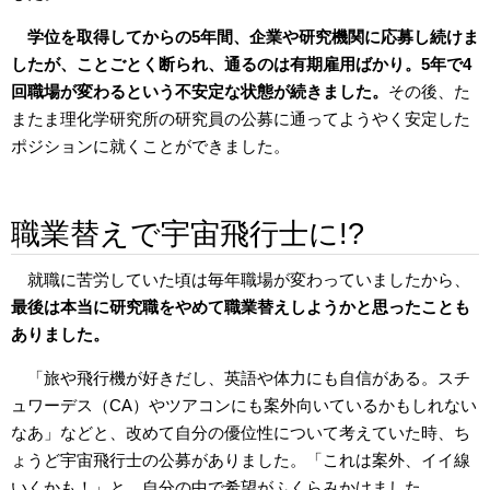
学位を取得してからの5年間、企業や研究機関に応募し続けま
したが、ことごとく断られ、通るのは有期雇用ばかり。5年で4
回職場が変わるという不安定な状態が続きました。
その後、た
またま理化学研究所の研究員の公募に通ってようやく安定した
ポジションに就くことができました。
職業替えで宇宙飛行士に!?
就職に苦労していた頃は毎年職場が変わっていましたから、
最後は本当に研究職をやめて職業替えしようかと思ったことも
ありました。
「旅や飛行機が好きだし、英語や体力にも自信がある。スチ
ュワーデス（CA）やツアコンにも案外向いているかもしれない
なあ」などと、改めて自分の優位性について考えていた時、ち
ょうど宇宙飛行士の公募がありました。「これは案外、イイ線
いくかも！」と、自分の中で希望がふくらみかけました。