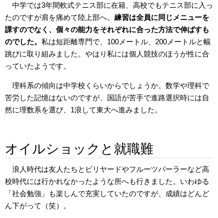
中学では3年間軟式テニス部に在籍、高校でもテニス部に入っ
たのですが肩を痛めて陸上部へ。
練習は全員に同じメニューを
課すのでなく、個々の能力をそれぞれに合った方法で伸ばすも
のでした。
私は短距離専門で、100メートル、200メートルと幅
跳びに取り組みました。やはり私には個人競技のほうが性に合
っていたようです。
理科系の傾向は中学校くらいからでしょうか。数学や理科で
苦労した記憶はないのですが、国語が苦手で進路選択時には自
然に理数系を選び、1浪して東大へ進みました。
オイルショックと就職難
浪人時代は友人たちとビリヤードやフルーツパーラーなど高
校時代には行かれなかったような所へも行きました。いわゆる
「社会勉強」も楽しんで充実していたのですが、成績はどんど
ん下がって（笑）。