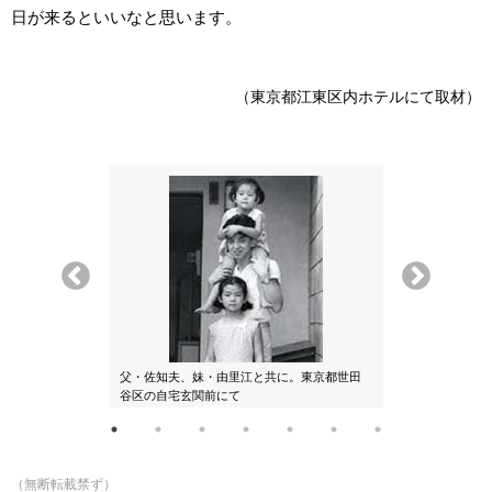
日が来るといいなと思います。
（東京都江東区内ホテルにて取材）
父・佐知夫、妹・由里江と共に。東京都世田
高校2年生のと
谷区の自宅玄関前にて
（無断転載禁ず）