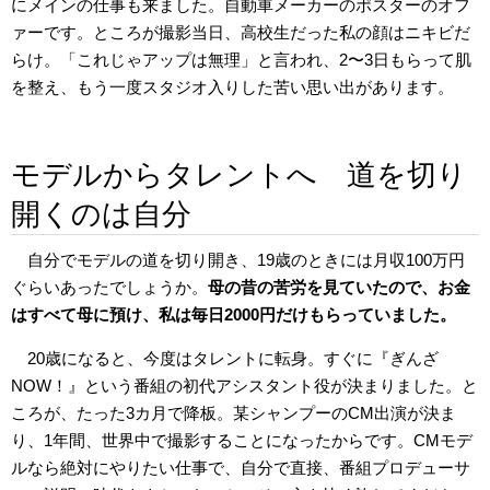
にメインの仕事も来ました。自動車メーカーのポスターのオフ
ァーです。ところが撮影当日、高校生だった私の顔はニキビだ
らけ。「これじゃアップは無理」と言われ、2〜3日もらって肌
を整え、もう一度スタジオ入りした苦い思い出があります。
モデルからタレントへ 道を切り
開くのは自分
自分でモデルの道を切り開き、19歳のときには月収100万円
ぐらいあったでしょうか。
母の昔の苦労を見ていたので、お金
はすべて母に預け、私は毎日2000円だけもらっていました。
20歳になると、今度はタレントに転身。すぐに『ぎんざ
NOW！』という番組の初代アシスタント役が決まりました。と
ころが、たった3カ月で降板。某シャンプーのCM出演が決ま
り、1年間、世界中で撮影することになったからです。CMモデ
ルなら絶対にやりたい仕事で、自分で直接、番組プロデューサ