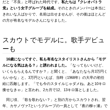
だと「不良」と呼ばれた時代です。
私たちは『クレオパトラ
党』という女子グループを結成。
そのときのメンバーは本当に
きれいな人ばかりで、名前は出せませんが、その後はほとんど
の方が有名なモデルさんになりました。
スカウトでモデルに。歌手デビュ
ーも
16歳になってすぐ、私も有名なスタイリストさんから「モデ
ルになる気はある？」と誘われました。
「なってもいいけど、
いくらもらえるんですか？」と聞くと、「あなたなら月3万円く
らいかな」と。3万円といえば、当時（1968年）の大卒の初任
給に匹敵します。「でも今のスタイルじゃダメね。あと10キロ
痩せなきゃ」と言われ、2カ月で12、13キロ落としました。
同じ頃、「歌を歌わない？」と別の方からスカウトされ、翌
年、カサノヴァ7というグループの一員として『夜の柳ヶ瀬』で