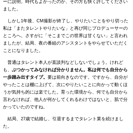
ーに説明。時代もよかったのか、その方も快く許してください
ました。
しかし1年後、CM撮影が終了し、やりたいことをやり切った
私は「またタレントやりたいな」と再び同じプロデューサーの
ところへ。さすがに「そこまでこの世界は甘くない」と言われ
ましたが、結局、夜の番組のアシスタントをやらせていただく
ことになりました。
普通はタレント本人が直談判などしないでしょう。けれど
も、
ぶつかってみなければ分かりません。私は何でも自分から
一歩踏み出すタイプ。
要は前向きなのです。ですから、自分が
やったことは棚に上げて、次にやりたいことに向かって動くほ
うが気持ち的には楽でした。育った環境から、何でも自分から
言わなければ、他人が何かしてくれるわけではないと、肌で分
かっていたのですね。
結局、27歳で結婚し、引退するまでタレント業を続けまし
た。