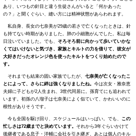
あり、いつもの針目と違う生徒さんがいると「何かあった
の？」と聞くぐらい、縫い方には精神状態があらわれます。
私自身、長女の七奈美が29歳の若さで亡くなったときは、針
も持てない時期がありました。肺の小細胞がんでした。私は毎
日泣いていました。でも、
そろそろ前に向かって歩いていかな
くてはいけないと気づき、家族とキルトの力を借りて、彼女が
大好きだったオレンジ色を使ったキルトをつくり始めたので
す。
それまでも結束の固い家族でしたが、
七奈美が亡くなったこ
とによって、さらに絆は強くなりましたね。
今は次女・雅奈恵
夫婦に子どもが2人生まれ、3世代同居に。孫育てにも追われて
います。初孫の八瑠子は七奈美によく似ていて、かわいいのに
根性がありそうです。
今も全国を駆け回り、スケジュールはいっぱい。でも、
この
忙しさは72歳までと決めています。
それから3年ぐらいかけて
後継者である息子・洋輔に会社を引き継ぎ、あとは個人のキル