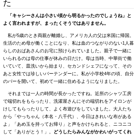
た
「キャシーさんは小さい頃から明るかったのでしょうね」と
よく言われますが、まったくそうではありません。
私が5歳のとき両親が離婚し、アメリカ人の父は米国に帰国。
生活のため母が働くことになり、私は血のつながりのない1人暮
らしのおばあさんのお宅に預けられていました。親子で一緒に
いられるのは母の仕事が休みの日だけ。母は当時、中華街で働
いていて、皿洗いから始まり、セカンドシェフになって、その
あと女性では珍しいバーテンダーに。私が小学校4年の頃、自分
のバーを開いて、初めて一緒に住めるようになりました。
それまでは一人の時間が長かったですね。近所のシャツ工房
で端切れをもらったり、洗濯屋さんにその端切れをアイロンが
けしてもらったりして、よく布遊びをしていました。大人たち
から「やっちゃん（本名・八千代）、今日はきれいな布がある
よ」「あめ玉を持ってお帰り」と声をかけられると、ニコニコ
して「ありがとう！」。
どうしたらみんながかわいがってくれ