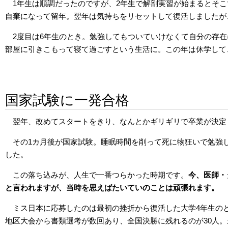
1年生は順調だったのですが、2年生で解剖実習が始まるとそ
自棄になって留年。翌年は気持ちをリセットして復活しましたが
2度目は6年生のとき。勉強してもついていけなくて自分の存
部屋に引きこもって寝て過ごすという生活に。この年は休学して
国家試験に一発合格
翌年、改めてスタートをきり、なんとかギリギリで卒業が決定
その1カ月後が国家試験。睡眠時間を削って死に物狂いで勉強
した。
この落ち込みが、人生で一番つらかった時期です。
今、医師・
と言われますが、当時を思えばたいていのことは頑張れます。
ミス日本に応募したのは最初の挫折から復活した大学4年生の
地区大会から書類選考が数回あり、全国決勝に残れるのが30人