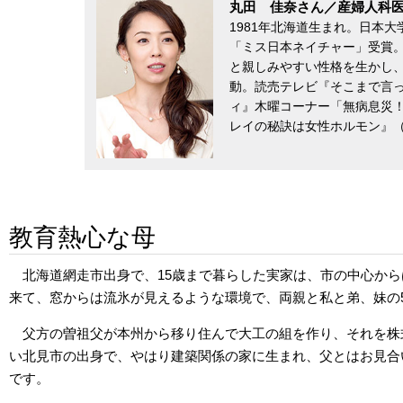
丸田 佳奈さん／産婦人科
1981年北海道生まれ。日本大
「ミス日本ネイチャー」受賞
と親しみやすい性格を生かし
動。読売テレビ『そこまで言って
ィ』木曜コーナー「無病息災
レイの秘訣は女性ホルモン』（
教育熱心な母
北海道網走市出身で、15歳まで暮らした実家は、市の中心か
来て、窓からは流氷が見えるような環境で、両親と私と弟、妹の
父方の曽祖父が本州から移り住んで大工の組を作り、それを株
い北見市の出身で、やはり建築関係の家に生まれ、父とはお見合
です。