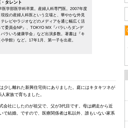
医・タレント
学医学部医学科卒業。産婦人科専門医。2007年度
。現役の産婦人科医という立場と、華やかな外見
、テレビやラジオなどのメディアを通じ幅広く活
委員会NP』、TOKYO MX『バラいろダンデ
！バラいろ健康学会」など出演多数。著書は『キ
小学館）など。17年1月、第一子を出産。
らは少し離れた新興住宅街にありました。庭にはキタキツネが
5人家族で育ちました。
式会社にしたのが祖父で、父が3代目です。母は網走から近
いで結婚。ですので、医療関係者は私以外、誰もいない家系