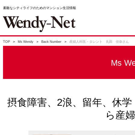
素敵なシティライフのためのマンション生活情報
TOP
Ms Wendy
Back Number
産婦人科医・タレント 丸田 佳奈さん
Ms We
摂食障害、2浪、留年、休
ら産