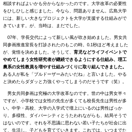
相談すればよいかも分からなかったのです。大学改革の必要性
をひしひしと感じました。今なら、問題ありません。広島大学
には、新しい大きなプロジェクトを大学が支援する仕組みがで
きています。が、当時は、まだでした。
07年、学長交代によって新しい風が吹き始めました。男女共
同参画推進室長を打診されたのもこの時。0.1秒ほど考えました
が、覚悟を決めました。そうして、
育児などライフイベントで
やめてしまう女性研究者が継続できるようにする仕組み、理工
農系の女性教員を増やす仕組みづくりに取り組んできました。
ある人が私を「ブルドーザーみたいだね」と言いました。やる
と決めたらダダッと力強くやってしまうのだそうです（笑）。
男女共同参画は究極の大学改革なのです。世の中は男女半々
ですが、小学校では女性の先生が多くても校長先生は男性が多
い。中学・高校、大学の入学式で壇上にいるのは男性ばっか
り。多様性、ダイバーシティとうたわれながらも、結局そうで
はないのです。それを不思議に思わない若い子たちが社会に出
て、生活し、子どもを育てていきます。これでは、いつまでた