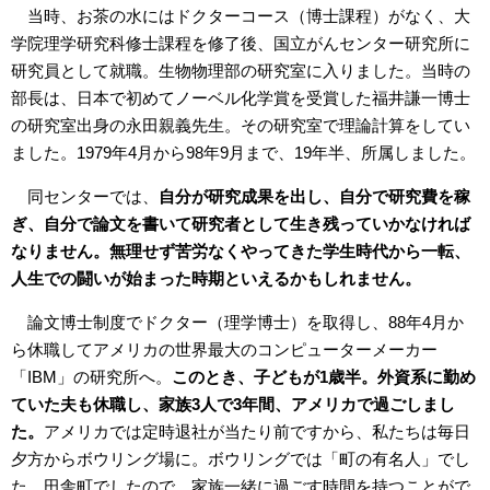
当時、お茶の水にはドクターコース（博士課程）がなく、大
学院理学研究科修士課程を修了後、国立がんセンター研究所に
研究員として就職。生物物理部の研究室に入りました。当時の
部長は、日本で初めてノーベル化学賞を受賞した福井謙一博士
の研究室出身の永田親義先生。その研究室で理論計算をしてい
ました。1979年4月から98年9月まで、19年半、所属しました。
同センターでは、
自分が研究成果を出し、自分で研究費を稼
ぎ、自分で論文を書いて研究者として生き残っていかなければ
なりません。無理せず苦労なくやってきた学生時代から一転、
人生での闘いが始まった時期といえるかもしれません。
論文博士制度でドクター（理学博士）を取得し、88年4月か
ら休職してアメリカの世界最大のコンピューターメーカー
「IBM」の研究所へ。
このとき、子どもが1歳半。外資系に勤め
ていた夫も休職し、家族3人で3年間、アメリカで過ごしまし
た。
アメリカでは定時退社が当たり前ですから、私たちは毎日
夕方からボウリング場に。ボウリングでは「町の有名人」でし
た。田舎町でしたので。家族一緒に過ごす時間を持つことがで