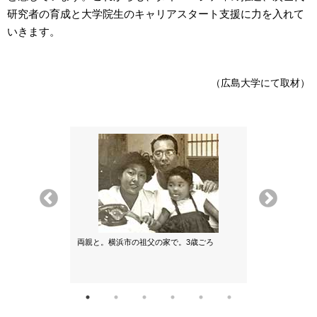
研究者の育成と大学院生のキャリアスタート支援に力を入れて
いきます。
（広島大学にて取材）
両親と。横浜市の祖父の家で。3歳ごろ
父親の趣味のラ