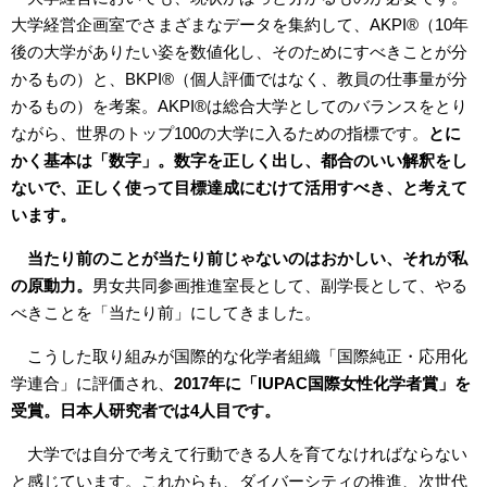
大学経営企画室でさまざまなデータを集約して、AKPI®（10年
後の大学がありたい姿を数値化し、そのためにすべきことが分
かるもの）と、BKPI®（個人評価ではなく、教員の仕事量が分
かるもの）を考案。AKPI®は総合大学としてのバランスをとり
ながら、世界のトップ100の大学に入るための指標です。
とに
かく基本は「数字」。数字を正しく出し、都合のいい解釈をし
ないで、正しく使って目標達成にむけて活用すべき、と考えて
います。
当たり前のことが当たり前じゃないのはおかしい、それが私
の原動力。
男女共同参画推進室長として、副学長として、やる
べきことを「当たり前」にしてきました。
こうした取り組みが国際的な化学者組織「国際純正・応用化
学連合」に評価され、
2017年に「IUPAC国際女性化学者賞」を
受賞。日本人研究者では4人目です。
大学では自分で考えて行動できる人を育てなければならない
と感じています。これからも、ダイバーシティの推進、次世代