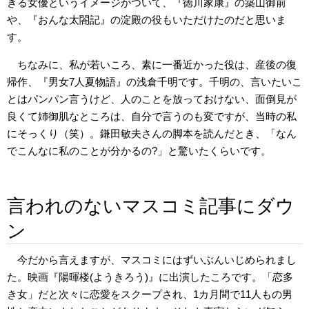
きる女優というイメージがついて、『徳川家康』の築山御前
や、『おんな太閤記』の淀殿の役もいただけたのだと思いま
す。
ちなみに、私が若いころ、素に一番近かった役は、産後の復
帰作、『男女7人夏物語』の浅倉千明です。千明の、言いたいこ
とはパンパン言うけど、人のことを放っておけない、面倒見が
良くて姉御肌なところは、自分で言うのも変ですが、当時の私
にそっくり（笑）。鎌田敏夫さんの脚本を読んだとき、「なん
でこんなに私のことが分かるの?」と驚いたくらいです。
言われのないマスコミ記事にダウ
ン
今だから言えますが、マスコミにはずいぶんいじめられまし
た。映画『陽暉楼(ようきろう)』に出演したころです。「恋多
き女」だと次々に恋愛をスクープされ、1カ月間で11人もの男