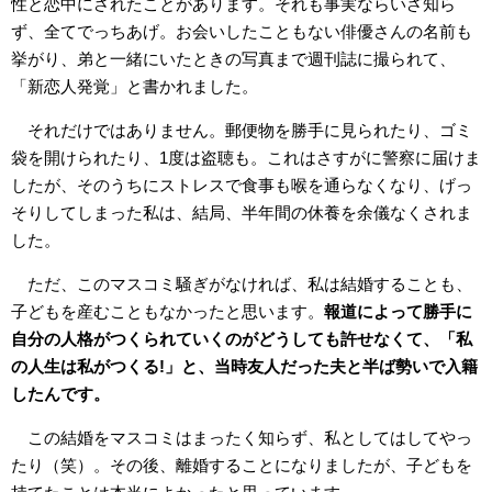
性と恋中にされたことがあります。それも事実ならいざ知ら
ず、全てでっちあげ。お会いしたこともない俳優さんの名前も
挙がり、弟と一緒にいたときの写真まで週刊誌に撮られて、
「新恋人発覚」と書かれました。
それだけではありません。郵便物を勝手に見られたり、ゴミ
袋を開けられたり、1度は盗聴も。これはさすがに警察に届けま
したが、そのうちにストレスで食事も喉を通らなくなり、げっ
そりしてしまった私は、結局、半年間の休養を余儀なくされま
した。
ただ、このマスコミ騒ぎがなければ、私は結婚することも、
子どもを産むこともなかったと思います。
報道によって勝手に
自分の人格がつくられていくのがどうしても許せなくて、「私
の人生は私がつくる!」と、当時友人だった夫と半ば勢いで入籍
したんです。
この結婚をマスコミはまったく知らず、私としてはしてやっ
たり（笑）。その後、離婚することになりましたが、子どもを