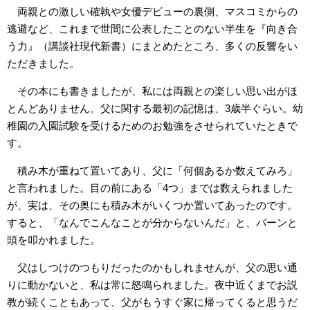
両親との激しい確執や女優デビューの裏側、マスコミからの
逃避など、これまで世間に公表したことのない半生を『向き合
う力』（講談社現代新書）にまとめたところ、多くの反響をい
ただきました。
その本にも書きましたが、私には両親との楽しい思い出がほ
とんどありません。父に関する最初の記憶は、3歳半ぐらい。幼
稚園の入園試験を受けるためのお勉強をさせられていたときで
す。
積み木が重ねて置いてあり、父に「何個あるか数えてみろ」
と言われました。目の前にある「4つ」までは数えられました
が、実は、その奥にも積み木がいくつか置いてあったのです。
すると、「なんでこんなことが分からないんだ」と、バーンと
頭を叩かれました。
父はしつけのつもりだったのかもしれませんが、父の思い通
りに動かないと、私は常に怒鳴られました。夜中近くまでお説
教が続くこともあって、父がもうすぐ家に帰ってくると思うだ