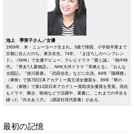
池上 季実子さん／女優
1959年、米・ニューヨーク生まれ。3歳で帰国、小学校卒業まで
京都に住んだのち、東京在住。74年、『まぼろしのペンフレン
ド』（NHK）で女優デビュー。テレビドラマ『愛と誠』『熱中時
代』『男女7人夏物語』、NHK大河ドラマ『草燃える』『おんな
太閤記』『徳川家康』『武田信玄』などに出演。84年『陽暉楼』
（東映）で第7回日本アカデミー賞主演女優賞を、89年『華の
乱』（東映）で第12回日本アカデミー賞助演女優賞を受賞。現在
もドラマ、舞台、映画などで活躍中。著書に、これまでの半生を
綴った『向きあう力』（講談社現代新書）がある。
最初の記憶