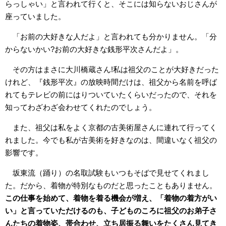
らっしゃい」と言われて行くと、そこには知らないおじさんが
座っていました。
「お前の大好きな人だよ」と言われても分かりません。「分
からないかい?お前の大好きな銭形平次さんだよ」。
その方はまさに大川橋蔵さん!私は祖父のことが大好きだった
けれど、『銭形平次』の放映時間だけは、祖父から名前を呼ば
れてもテレビの前にはりついていたくらいだったので、それを
知ってわざわざ会わせてくれたのでしょう。
また、祖父は私をよく京都の古美術屋さんに連れて行ってく
れました。今でも私が古美術を好きなのは、間違いなく祖父の
影響です。
坂東流（踊り）の名取試験もいつもそばで見せてくれまし
た。だから、着物が特別なものだと思ったこともありません。
この仕事を始めて、着物を着る機会が増え、「着物の着方がい
い」と言っていただけるのも、子どものころに祖父のお弟子さ
んたちの着物姿、帯合わせ、立ち居振る舞いをたくさん見てき