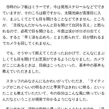
当時のレフ板はミラーです。今は発泡スチロールなどででき
ていますが、そのころは鏡ですから、太陽光線が直接目に入
り、まぶしくてとても目を開けることなどできません。ところ
が、「主役なんだからちゃんと目を開けて台詞を言え」と怒ら
れるので、必死で目を開けると、今度は涙がボロボロ出てく
る。すると「早く涙を止めろ」とまた怒られて、目が慣れるま
でカメラを回してくれません。
でも、そうやって鍛えてくださったおかげで、どんなにまぶ
しくても目を開けてお芝居ができるようになりました。カメラ
がここにあるときは、目線はこっちといった、基本中の基本も
教えていただきました。
スタッフのみなさんにもかわいがっていただき、「ライティ
ングがこれぐらいの明るさだと季実子はきれいに映る」といっ
たことも教えていただいて、今の自分はこんな風に映っている
んだなということが感覚で分かるようになりました。
私にすれば、演技の学校に通っていたようなものです。「見