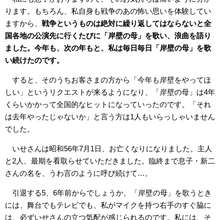
ります。もちろん、私自身も戦争のあの怖い思いを体験してい
ますから、
戦争というものは絶対に繰り返してはならないと全
国各地の公演先に行くたびに「岸壁の母」を歌い、浪曲を語り
ました。今年も、次の年もと、私は毎日毎日「岸壁の母」を歌
い続けたのです。
すると、そのうちお客さまの方から「今年も岸壁をやってほ
しい」というリクエストが来るようになり、「岸壁の母」は4年
くらいかかって全国的なヒットになっていったのです。「それ
は去年やったじゃないか」と言う方は1人もいらっしゃいません
でした。
いせさんは昭和56年7月1日、お亡くなりになりました。主人
と2人、最期を看取らせていただきました。臨終まで息子・新二
さんの名を、うわ言のように呼び続けて…。
引退する5、6年前からでしょうか、「岸壁の母」を歌うとき
には、舞台でもテレビでも、私がマイクを持つ右手のすぐ脇に
は、必ずいせさんの立つ気配が感じられるのです。私には、そ