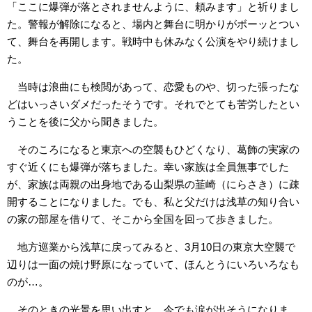
「ここに爆弾が落とされませんように、頼みます」と祈りまし
た。警報が解除になると、場内と舞台に明かりがボーッとつい
て、舞台を再開します。戦時中も休みなく公演をやり続けまし
た。
当時は浪曲にも検閲があって、恋愛ものや、切った張ったな
どはいっさいダメだったそうです。それでとても苦労したとい
うことを後に父から聞きました。
そのころになると東京への空襲もひどくなり、葛飾の実家の
すぐ近くにも爆弾が落ちました。幸い家族は全員無事でした
が、家族は両親の出身地である山梨県の韮崎（にらさき）に疎
開することになりました。でも、私と父だけは浅草の知り合い
の家の部屋を借りて、そこから全国を回って歩きました。
地方巡業から浅草に戻ってみると、3月10日の東京大空襲で
辺りは一面の焼け野原になっていて、ほんとうにいろいろなも
のが…。
そのときの光景を思い出すと、今でも涙が出そうになりま