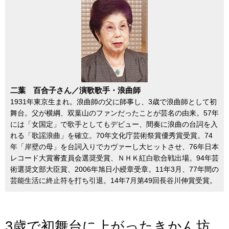
二葉 百合子さん／演歌歌手・浪曲師
1931年東京生まれ。浪曲師の父に師事し、3歳で浪曲師として初
舞台。父が横綱、双葉山のファンだったことが芸名の由来。57年
には「女国定」で歌手としてもデビュー、間奏に浪曲の台詞を入
れる「歌謡浪曲」を確立。70年文化庁芸術祭賞優秀賞受賞。74
年「岸壁の母」を台詞入りでカヴァーし大ヒットさせ、76年日本
レコード大賞審査員会選奨受賞、ＮＨＫ紅白歌合戦出場。94年芸
術選奨文部大臣賞、2006年旭日小綬章受章。11年3月、77年間の
芸能生活に終止符を打ち引退。14年7月第49回長谷川伸賞受賞。
3歳で初舞台に上がったきかん坊