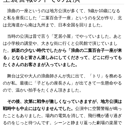
浪曲の一座というのは地方公演が多くて、9歳か10歳になる
と私を座長にした「二葉百合子一座」というのを父が作り、北
は北海道から南は九州まで、日本全国を回りました。
当時の公演は昔で言う「芝居小屋」でやっていました。あと
は小学校の講堂や、大きな街に行くと公民館で演じていまし
た。
娯楽の少ない時代でしたから「浪曲の二葉百合子一座が来
る」となると皆さん楽しみにしてくださって、どこに行っても
たくさんのお客さまが入っていました。
舞台は父や大人の浪曲師さんが先に出て、「トリ」を務める
のが私。最後に「子どもの座長さん」が出てきて一生懸命やる
ので、温かい拍手をたくさん頂きました。
その後、次第に戦争が激しくなっていきますが、地方公演は
戦時中も中止にはなりませんでした。
公演中に空襲警報が鳴っ
たこともありました。場内の電気を消して、飛行機が通り過ぎ
るのをじっと待つんです。シーンと静まり返った劇場の楽屋で