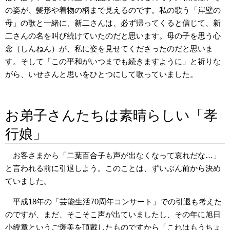
の姿が、髪形や着物の柄まで見えるのです。私の歌う「岸壁の
母」の歌と一緒に、新二さんは、必ず帰ってくると信じて、新
二さんの名を叫び続けていたのだと思います。母の子を思う心
念（しんねん）が、私に姿を見せてくださったのだと思いま
す。そして「この平和がいつまでも続きますように」と祈りな
がら、いせさんと思いをひとつにして歌っていました。
お弟子さんたちは素晴らしい「孝
行娘」
お客さまから「二葉百合子も声が出なくなって哀れだな…」
と言われる前に引退しよう。このことは、ずいぶん前から決め
ていました。
平成18年の「芸能生活70周年コンサート」での引退も考えた
のですが、まだ、そこそこ声が出ていましたし、その年に旭日
小綬章というご褒美を頂戴したものですから「これはもうちょ