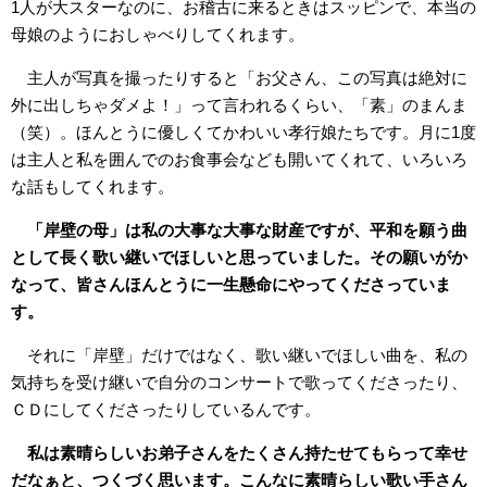
1人が大スターなのに、お稽古に来るときはスッピンで、本当の
母娘のようにおしゃべりしてくれます。
主人が写真を撮ったりすると「お父さん、この写真は絶対に
外に出しちゃダメよ！」って言われるくらい、「素」のまんま
（笑）。ほんとうに優しくてかわいい孝行娘たちです。月に1度
は主人と私を囲んでのお食事会なども開いてくれて、いろいろ
な話もしてくれます。
「岸壁の母」は私の大事な大事な財産ですが、平和を願う曲
として長く歌い継いでほしいと思っていました。その願いがか
なって、皆さんほんとうに一生懸命にやってくださっていま
す。
それに「岸壁」だけではなく、歌い継いでほしい曲を、私の
気持ちを受け継いで自分のコンサートで歌ってくださったり、
ＣＤにしてくださったりしているんです。
私は素晴らしいお弟子さんをたくさん持たせてもらって幸せ
だなぁと、つくづく思います。こんなに素晴らしい歌い手さん