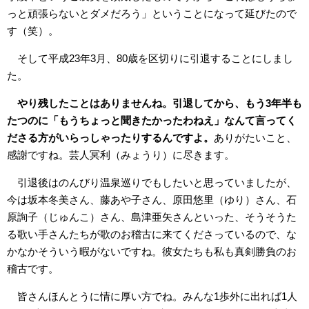
っと頑張らないとダメだろう」ということになって延びたので
す（笑）。
そして平成23年3月、80歳を区切りに引退することにしまし
た。
やり残したことはありませんね。引退してから、もう3年半も
たつのに「もうちょっと聞きたかったわねえ」なんて言ってく
ださる方がいらっしゃったりするんですよ。
ありがたいこと、
感謝ですね。芸人冥利（みょうり）に尽きます。
引退後はのんびり温泉巡りでもしたいと思っていましたが、
今は坂本冬美さん、藤あや子さん、原田悠里（ゆり）さん、石
原詢子（じゅんこ）さん、島津亜矢さんといった、そうそうた
る歌い手さんたちが歌のお稽古に来てくださっているので、な
かなかそういう暇がないですね。彼女たちも私も真剣勝負のお
稽古です。
皆さんほんとうに情に厚い方でね。みんな1歩外に出れば1人