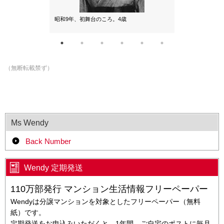
昭和9年、初舞台のころ。4歳
昭和14年、ポ
ろ。9歳
（無断転載禁ず）
Ms Wendy
Back Number
Wendy 定期発送
110万部発行 マンション生活情報フリーペーパー
Wendyは分譲マンションを対象としたフリーペーパー（無料
紙）です。
定期発送をお申込みいただくと、1年間、ご自宅のポストに毎月