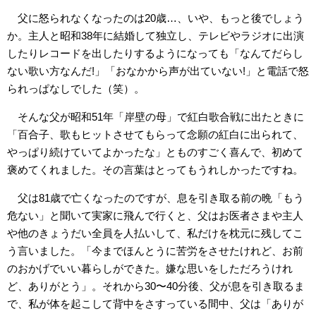
父に怒られなくなったのは20歳…、いや、もっと後でしょう
か。主人と昭和38年に結婚して独立し、テレビやラジオに出演
したりレコードを出したりするようになっても「なんてだらし
ない歌い方なんだ!」「おなかから声が出ていない!」と電話で怒
られっぱなしでした（笑）。
そんな父が昭和51年「岸壁の母」で紅白歌合戦に出たときに
「百合子、歌もヒットさせてもらって念願の紅白に出られて、
やっぱり続けていてよかったな」とものすごく喜んで、初めて
褒めてくれました。その言葉はとってもうれしかったですね。
父は81歳で亡くなったのですが、息を引き取る前の晩「もう
危ない」と聞いて実家に飛んで行くと、父はお医者さまや主人
や他のきょうだい全員を人払いして、私だけを枕元に残してこ
う言いました。「今までほんとうに苦労をさせたけれど、お前
のおかげでいい暮らしができた。嫌な思いをしただろうけれ
ど、ありがとう」。それから30〜40分後、父が息を引き取るま
で、私が体を起こして背中をさすっている間中、父は「ありが