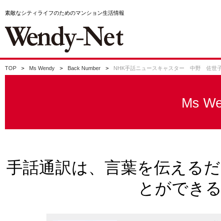
素敵なシティライフのためのマンション生活情報
TOP
Ms Wendy
Back Number
NHK手話ニュースキャスター 中野 佐世
Ms We
手話通訳は、言葉を伝える
とができ