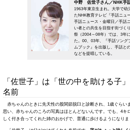
中野 佐世子さん／NHK手
1963年東京生まれ。大学で
たNHK教育テレビ『手話ニュ
手話ニュース・金曜日／手話
い者との共生を目指す街づく
祭（2004～08年）では、
た。00、03年、『手話ソング
ムブック』を出版し、手話と
などを提唱している。
「佐世子」は「世の中を助ける子
名前
赤ちゃんのときに先天性の股関節脱臼と診断され、1歳ぐらい
思い、赤ちゃんのころの写真はほとんどないんです。でも、4キ
しく付き合ってくれた姉のおかげで、普通に歩けるようになりま