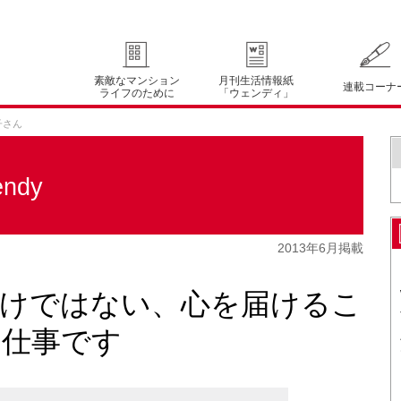
素敵なマンション
月刊生活情報紙
連載コーナ
ライフのために
「ウェンディ」
子さん
ndy
2013年6月掲載
だけではない、心を届けるこ
る仕事です