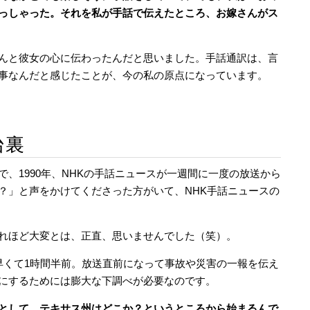
っしゃった。それを私が手話で伝えたところ、お嫁さんがス
んと彼女の心に伝わったんだと思いました。手話通訳は、言
事なんだと感じたことが、今の私の原点になっています。
台裏
、1990年、NHKの手話ニュースが一週間に一度の放送から
？」と声をかけてくださった方がいて、NHK手話ニュースの
れほど大変とは、正直、思いませんでした（笑）。
早くて1時間半前。放送直前になって事故や災害の一報を伝え
にするためには膨大な下調べが必要なのです。
として、テキサス州はどこか？というところから始まるんで