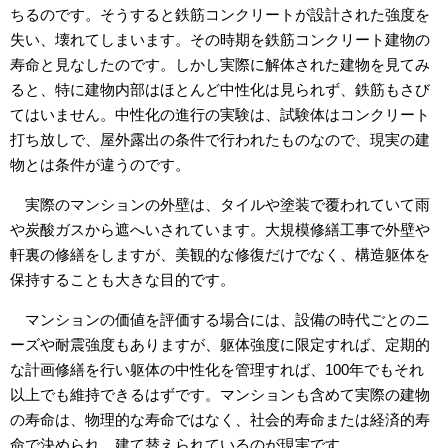
ちるのです。そうすると鉄筋コンクリートが設計された強度を
失い、壊れてしまいます。その時期を鉄筋コンクリート建物の
寿命と見なしたのです。しかし実際に解体された建物を見てみ
ると、特に建物内部はほとんど中性化は見られず、鉄筋もさび
てはいません。中性化の進行の実験は、試験体はコンクリート
打ち放しで、屋外露出の条件で行われたものなので、現実の建
物とは条件が違うのです。
実際のマンションの外壁は、タイルや塗装で覆われていて雨
や炭酸ガスから遮へいされています。大規模修繕工事で外壁や
軒裏の修繕をしますが、美観的な修復だけでなく、構造躯体を
保持することも大きな目的です。
マンションの価値を評価する場合には、設備の時代ごとのニ
ーズや耐震強度もありますが、躯体強度に限定すれば、定期的
な計画修繕を行い躯体の中性化を管理すれば、100年でもそれ
以上でも維持できるはずです。マンションも含めて実際の建物
の寿命は、物理的な寿命ではなく、社会的寿命または経済的寿
命で決められ、建て替えられているのが現実です。