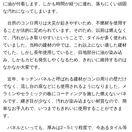
に油が付着します。しかも時間が経つに連れ、落ちにくい頑固
な汚れになってしまいます。
台所のコンロ周りは火災が起きやすいため、不燃材を使用す
ることが法的に定められています。そのため、以前は燃えなく
て、汚れがふき取りやすいということで、タイルが多く使われ
ていました。当時の建材の中では、これ以上にない適した建材
でした。しかし長年使用していると、目地部分に油が染み込
み、しかもカビも発生しやくなるため、きれいに維持するのは
なかなか大変です。
近年、キッチンパネルと呼ばれる建材がコンロ周りの壁だけ
でなく、流し台の扉などにも使用されるようになりました。メ
ラミンやセラミックの板にコーティングを施した燃えないパネ
ルです。継ぎ目が少なく、汚れが染み込まない材質なので、簡
単なお手入れで、いつまでもきれいに使用することができま
す。
パネルといっても、厚みは2～5ミリ程度で、今あるタイル等