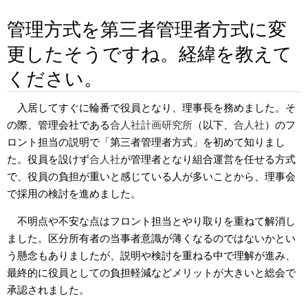
管理方式を第三者管理者方式に変
更したそうですね。経緯を教えて
ください。
入居してすぐに輪番で役員となり、理事長を務めました。そ
の際、管理会社である
合人社計画研究所
（以下、
合人社
）のフ
ロント担当の説明で「第三者管理者方式」を初めて知りまし
た。役員を設けず
合人社
が管理者となり組合運営を任せる方式
で、役員の負担が重いと感じている人が多いことから、理事会
で採用の検討を進めました。
不明点や不安な点はフロント担当とやり取りを重ねて解消し
ました。区分所有者の当事者意識が薄くなるのではないかとい
う懸念もありましたが、説明や検討を重ねる中で理解が進み、
最終的に役員としての負担軽減などメリットが大きいと総会で
承認されました。