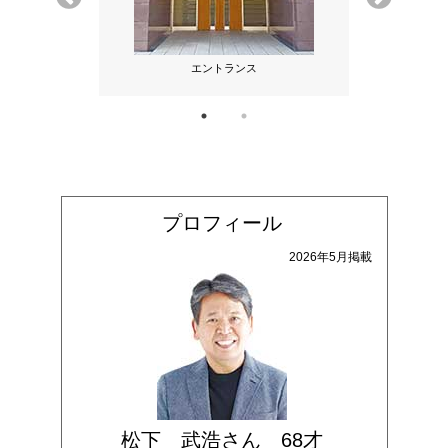
居住者の方が制
エントランス
エントランス
ることもある
作された作
プロフィール
2026年5月掲載
松下 武浩さん 68才