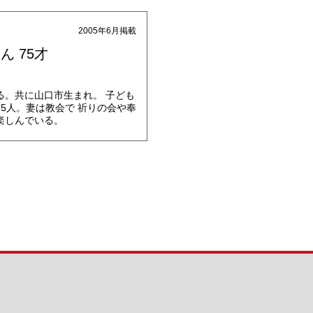
2005年6月掲載
ん 75才
る。共に山口市生まれ。 子ども
5人。妻は教会で 祈りの会や奉
楽しんでいる。