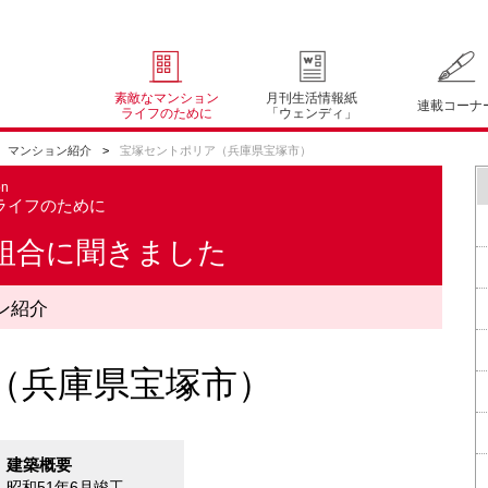
素敵なマンション
月刊生活情報紙
連載コーナ
ライフのために
「ウェンディ」
マンション紹介
宝塚セントポリア（兵庫県宝塚市）
on
ライフのために
組合に聞きました
ン紹介
（兵庫県宝塚市）
建築概要
昭和51年6月竣工