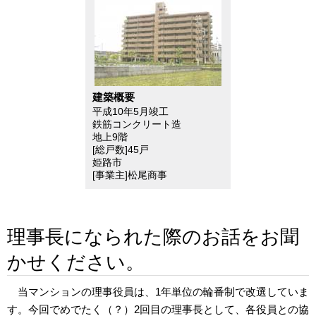
建築概要
平成10年5月竣工
鉄筋コンクリート造
地上9階
[総戸数]45戸
姫路市
[事業主]松尾商事
理事長になられた際のお話をお聞
かせください。
当マンションの理事役員は、1年単位の輪番制で改選していま
す。今回でめでたく（？）2回目の理事長として、各役員との協