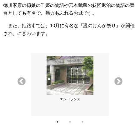
徳川家康の孫娘の千姫の物語や宮本武蔵の妖怪退治の物語の舞
台としても有名で、魅力あふれるお城です。
また、姫路市では、10月に有名な『灘のけんか祭り』が開催
され、にぎわいます。
え込み
エントランス
マ