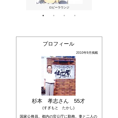
ロビーラウンジ
マン
プロフィール
2010年9月掲載
杉本 孝志さん 55才
(すぎもと たかし)
国家公務員。都内の官公庁に勤務。妻と二人の