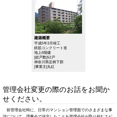
建築概要
平成5年3月竣工
鉄筋コンクリート造
地上6階建
[総戸数]52戸
神奈川県足柄下郡
[事業主]丸紅
管理会社変更の際のお話をお聞か
せください。
前管理会社時に、日常のマンション管理面でのさまざまな事
項について、理事会で決定したことを管理会社が取り組むスピ