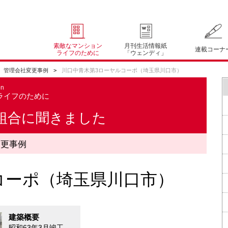
素敵なマンション
月刊生活情報紙
連載コーナ
ライフのために
「ウェンディ」
管理会社変更事例
川口中青木第3ローヤルコーポ（埼玉県川口市）
on
ライフのために
組合に聞きました
変更事例
コーポ（埼玉県川口市）
建築概要
昭和63年3月竣工