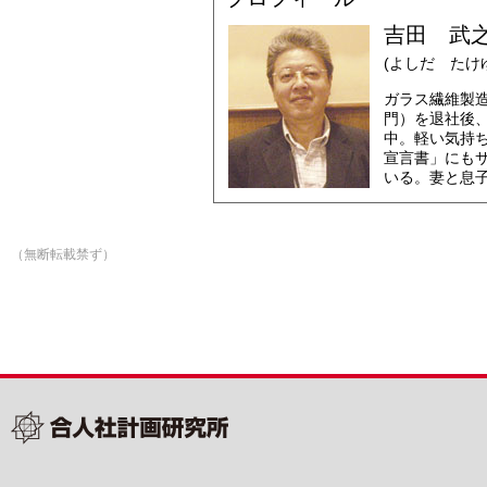
吉田 武之
(よしだ たけ
ガラス繊維製
門）を退社後
中。軽い気持
宣言書」にも
いる。妻と息子
（無断転載禁ず）