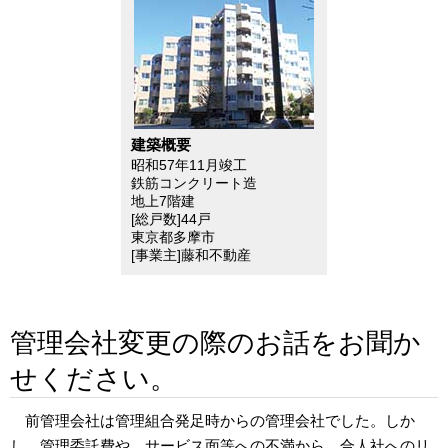
建築概要
昭和57年11月竣工
鉄筋コンクリート造
地上7階建
[総戸数]44戸
東京都多摩市
[事業主]藤和不動産
管理会社変更の際のお話をお聞か
せください。
前管理会社は管理組合発足時からの管理会社でした。しか
し、管理委託費や、サービス面等への不満から、合人社へのリ