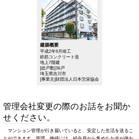
建築概要
平成2年9月竣工
鉄筋コンクリート造
地上7階建
[総戸数]36戸
埼玉県吉川市
[事業主]財団法人日本労栄協会
管理会社変更の際のお話をお聞か
せください。
マンション管理が行き届いていると、安定した生活を送るこ
とができます。管理、修繕には、組合員から集めたお金が使わ