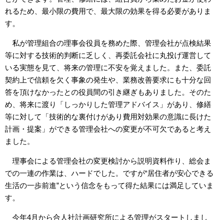
れるため、最小限の費用で、最大限の効果を得る必要がありま
す。
私が管理組合の理事会役員を務めた際、管理会社が点検結果
等に対する技術的判断に乏しく、再委託会社に丸投げ運営して
いる実態を見て、将来の管理に不安を覚えました。また、委託
契約上で信頼を欠く事象の発生や、業務改善要求にも十分な回
答を頂けなかったとの役員間の引き継ぎもありました。そのた
め、将来に渡り「しっかりした管理アドバイス」があり、修繕
等に対して「技術的な裏付けがあり費用対効果の意識に長けた
計画・提案」ができる管理会社への変更が不可欠であると考え
ました。
理事会による管理会社の変更検討から説明資料作り、総会ま
での一連の作業は、ハードでした。ですが“居住者が安心できる
生活の一歩前進”という信念をもって得た結果には満足していま
す。
今年4月から合人社計画研究所による管理がスタートしまし