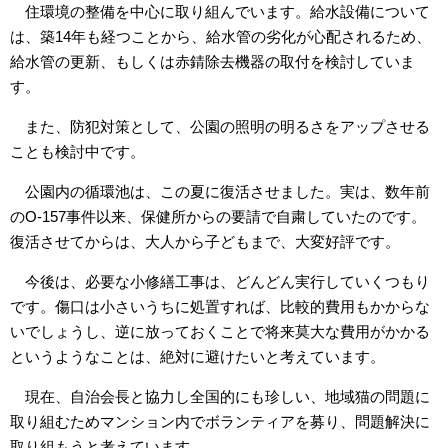
住環境の整備を中心に取り組んでいます。給水設備について
は、築14年も経つことから、給水管の劣化が心配されるため、
給水管の更新、もしくは赤錆除去機器の取付を検討していま
す。
また、防犯対策として、公園の照明の明るさをアップさせる
ことも検討中です。
公園内の循環池は、この夏に復活させました。実は、数年前
のO-157事件以来、保健所からの要請で自粛していたのです。
復活させてからは、大人から子どもまで、大変好評です。
今後は、必要な小修繕工事は、どんどん実行していくつもり
です。傷口は小さいうちに処置すれば、比較的費用もかからな
いでしょうし、逆に放っておくことで将来莫大な費用がかかる
というようなことは、絶対に避けたいと考えています。
現在、自治会長と協力し全国的にも珍しい、地域猫の問題に
取り組むためマンション内でボランティアを募り、問題解決に
取り組もうと考えています。