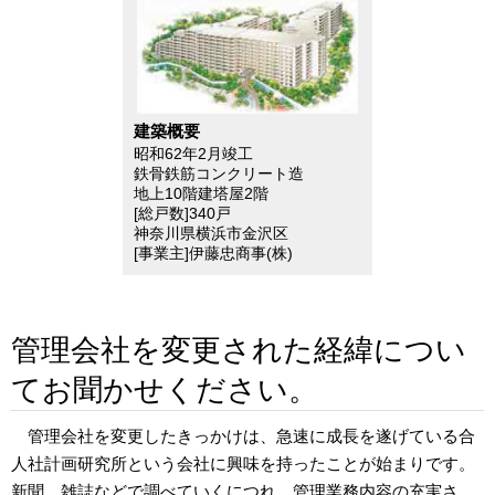
建築概要
昭和62年2月竣工
鉄骨鉄筋コンクリート造
地上10階建塔屋2階
[総戸数]340戸
神奈川県横浜市金沢区
[事業主]伊藤忠商事(株)
管理会社を変更された経緯につい
てお聞かせください。
管理会社を変更したきっかけは、急速に成長を遂げている合
人社計画研究所という会社に興味を持ったことが始まりです。
新聞、雑誌などで調べていくにつれ、管理業務内容の充実さ、